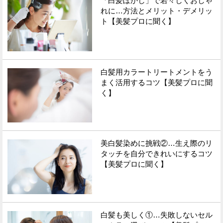
「白髪ぼかし」で若々しくおしゃ
れに…方法とメリット・デメリッ
ト【美髪プロに聞く】
Facebook
Twitter
で
で
シ
シ
白髪用カラートリートメントをう
ェ
ェ
まく活用するコツ【美髪プロに聞
く】
ア
ア
す
す
る
る
美白髪染めに挑戦②…生え際のリ
タッチを自分できれいにするコツ
【美髪プロに聞く】
白髪も美しく①…失敗しないセル