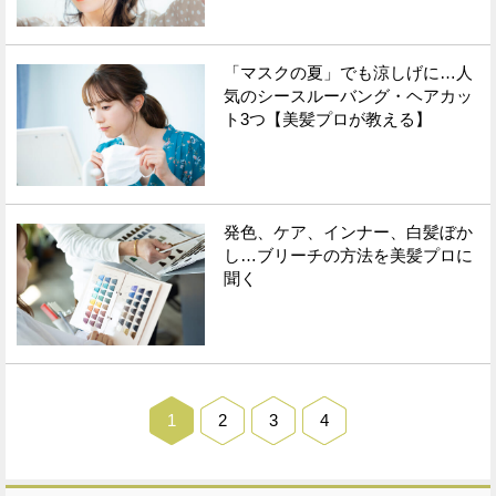
「マスクの夏」でも涼しげに…人
気のシースルーバング・ヘアカッ
ト3つ【美髪プロが教える】
発色、ケア、インナー、白髪ぼか
し…ブリーチの方法を美髪プロに
聞く
1
2
3
4