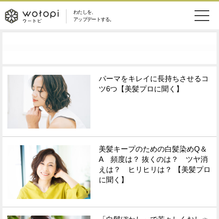
わたしを、
wotopi
アップデートする。
メ
恋愛・結婚
旅・グルメ
-
ニ
美容・コスメ
妊娠・出産
ウ
ュ
パーマをキレイに長持ちさせるコ
ツ6つ【美髪プロに聞く】
健康
ワークスタイル
ー
ー
ライフスタイル
ファッション
ト
ソーシャル
SDGs
美髪キープのための白髪染めQ＆
ピ
A 頻度は？ 抜くのは？ ツヤ消
アイテム
えは？ ヒリヒリは？ 【美髪プロ
に聞く】
検
索
ウートピとは？