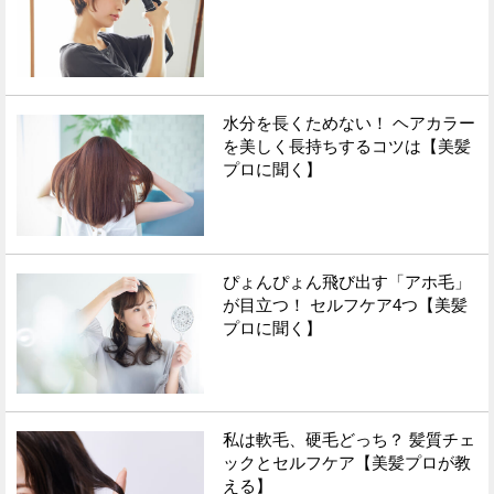
水分を長くためない！ ヘアカラー
を美しく長持ちするコツは【美髪
プロに聞く】
ぴょんぴょん飛び出す「アホ毛」
が目立つ！ セルフケア4つ【美髪
プロに聞く】
私は軟毛、硬毛どっち？ 髪質チェ
ックとセルフケア【美髪プロが教
える】