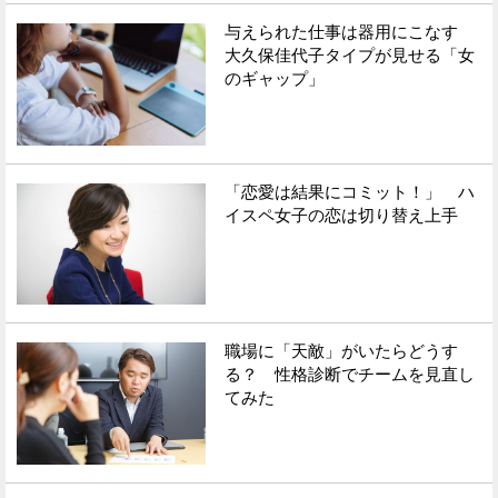
与えられた仕事は器用にこなす
Facebook
Twitter
大久保佳代子タイプが見せる「女
のギャップ」
で
で
シ
シ
ェ
ェ
「恋愛は結果にコミット！」 ハ
ア
ア
イスペ女子の恋は切り替え上手
す
す
る
る
職場に「天敵」がいたらどうす
る？ 性格診断でチームを見直し
てみた