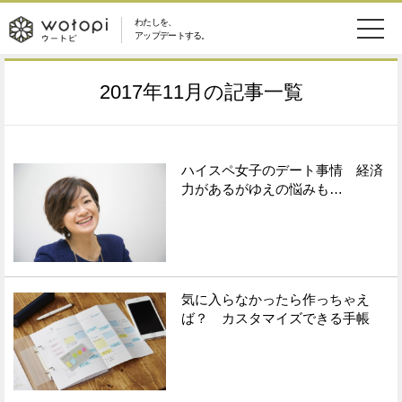
わたしを、
wotopi
アップデートする。
メ
恋愛・結婚
旅・グルメ
-
2017年11月
の記事一覧
ニ
美容・コスメ
妊娠・出産
ウ
ュ
健康
ワークスタイル
ハイスペ女子のデート事情 経済
ー
ー
力があるがゆえの悩みも…
ライフスタイル
ファッション
ト
ソーシャル
SDGs
ピ
気に入らなかったら作っちゃえ
アイテム
ば？ カスタマイズできる手帳
検
索
ウートピとは？