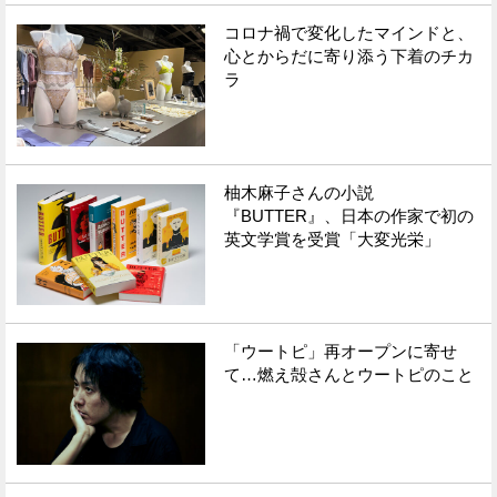
コロナ禍で変化したマインドと、
Facebook
Twitter
心とからだに寄り添う下着のチカ
ラ
で
で
シ
シ
ェ
ェ
柚木麻子さんの小説
ア
ア
『BUTTER』、日本の作家で初の
英文学賞を受賞「大変光栄」
す
す
る
る
「ウートピ」再オープンに寄せ
て…燃え殻さんとウートピのこと