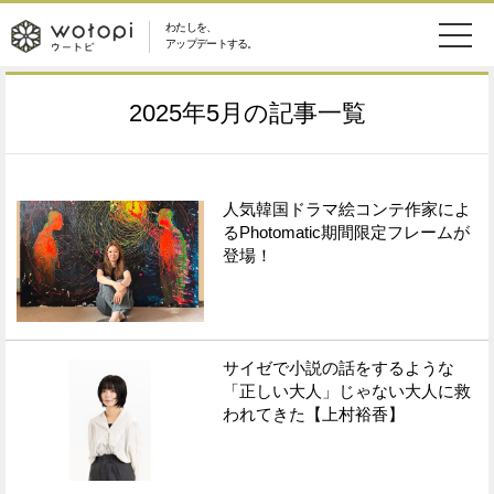
わたしを、
wotopi
アップデートする。
メ
恋愛・結婚
旅・グルメ
-
2025年5月
の記事一覧
ニ
美容・コスメ
妊娠・出産
ウ
ュ
健康
ワークスタイル
人気韓国ドラマ絵コンテ作家によ
ー
ー
るPhotomatic期間限定フレームが
登場！
ライフスタイル
ファッション
ト
ソーシャル
SDGs
ピ
サイゼで小説の話をするような
アイテム
「正しい大人」じゃない大人に救
われてきた【上村裕香】
検
索
ウートピとは？