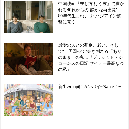
中国映画『来し方 行く末』で描か
れる40代からの“静かな再出発” …
80年代生まれ、リウ･ジアイン監
督に聞く
最愛の人との死別、老い、そし
て“一周回って”突き刺さる「あり
のまま」の私…『ブリジット・ジ
ョーンズの日記 サイテー最高な今
の私』
新生wotopiにカンパイ~Santé！~