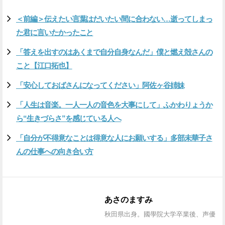
＜前編＞伝えたい言葉はだいたい間に合わない…逝ってしまっ
た君に言いたかったこと
「答えを出すのはあくまで自分自身なんだ」僕と燃え殻さんの
こと【江口拓也】
「安心しておばさんになってください」阿佐ヶ谷姉妹
「人生は音楽。一人一人の音色を大事にして」ふかわりょうか
ら“生きづらさ”を感じている人へ
「自分が不得意なことは得意な人にお願いする」多部未華子さ
んの仕事への向き合い方
あさのますみ
秋田県出身。國學院大学卒業後、声優