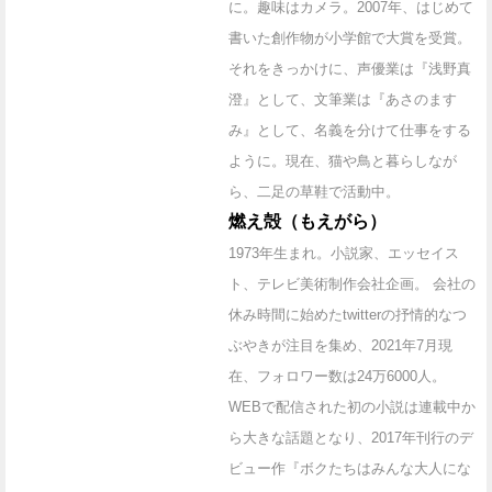
に。趣味はカメラ。2007年、はじめて
書いた創作物が小学館で大賞を受賞。
それをきっかけに、声優業は『浅野真
澄』として、文筆業は『あさのます
み』として、名義を分けて仕事をする
ように。現在、猫や鳥と暮らしなが
ら、二足の草鞋で活動中。
燃え殻（もえがら）
1973年生まれ。小説家、エッセイス
ト、テレビ美術制作会社企画。 会社の
休み時間に始めたtwitterの抒情的なつ
ぶやきが注目を集め、2021年7月現
在、フォロワー数は24万6000人。
WEBで配信された初の小説は連載中か
ら大きな話題となり、2017年刊行のデ
ビュー作『ボクたちはみんな大人にな