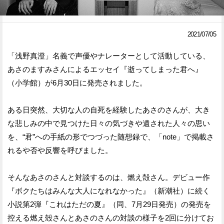
Facebook
Twitter
2021/07/05
で
で
「浅野真澄」名義で声優やナレーターとして活動している、
シ
シ
あさのますみさんによるエッセイ『逝ってしまった君へ』
ェ
ェ
（小学館）が6月30日に発売されました。
ア
ア
ある日突然、大切な人の自死を経験したあさのさんが、大き
す
す
な悲しみの中で見つけた日々の気づきや遺された人々の思い
る
る
を、“君”への手紙の形でつづった随想録で、「note」で掲載さ
れるや否や反響を呼びました。
そんなあさのさんと対談するのは、燃え殻さん。デビュー作
『ボクたちはみんな大人になれなかった』（新潮社）に続く
小説第2弾『これはただの夏』（同、7月29日発売）の発売を
控える燃え殻さんとあさのさんの対談の様子を2回に分けてお