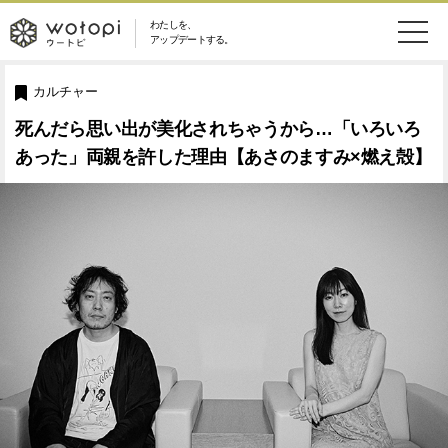
わたしを、
wotopi
アップデートする。
メ
恋愛・結婚
旅・グルメ
-
カルチャー
ニ
死んだら思い出が美化されちゃうから…「いろいろ
美容・コスメ
妊娠・出産
ウ
ュ
あった」両親を許した理由【あさのますみ×燃え殻】
健康
ワークスタイル
ー
ー
ライフスタイル
ファッション
ト
ソーシャル
SDGs
ピ
アイテム
検
索
ウートピとは？