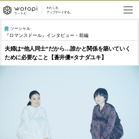
わたしを、
wotopi
アップデートする。
メ
恋愛・結婚
旅・グルメ
-
ソーシャル
『ロマンスドール』インタビュー・前編
ニ
美容・コスメ
妊娠・出産
ウ
ュ
夫婦は“他人同士”だから…誰かと関係を築いていく
ために必要なこと【蒼井優×タナダユキ】
健康
ワークスタイル
ー
ー
ライフスタイル
ファッション
ト
ソーシャル
SDGs
ピ
アイテム
検
索
ウートピとは？