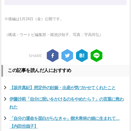
※後編は1月24日（金）公開です。
（構成：ウートピ編集部・堀池沙知子、写真：宇高尚弘）
SHARE
この記事を読んだ人におすすめ
【坂井真紀】想定外の妊娠・出産が気づかせてくれたこと
伊藤沙莉「自分に呪いをかけるのをやめたら？」の言葉に救わ
れた
「自分の運命を面白がらなきゃ」樹木希林の娘に生まれて…
【内田也哉子】