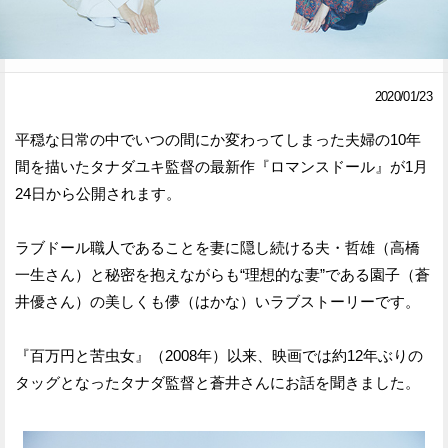
Facebook
Twitter
で
で
2020/01/23
シ
シ
平穏な日常の中でいつの間にか変わってしまった夫婦の10年
ェ
ェ
間を描いたタナダユキ監督の最新作『ロマンスドール』が1月
ア
ア
24日から公開されます。
す
す
ラブドール職人であることを妻に隠し続ける夫・哲雄（高橋
る
る
一生さん）と秘密を抱えながらも“理想的な妻”である園子（蒼
井優さん）の美しくも儚（はかな）いラブストーリーです。
『百万円と苦虫女』（2008年）以来、映画では約12年ぶりの
タッグとなったタナダ監督と蒼井さんにお話を聞きました。