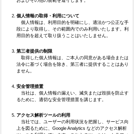
およびその他の規範を遵守します。
Facebook
Twitter
個人情報の取得・利用について
個人情報は、利用目的を明確にし、適法かつ公正な手
で
で
段により取得し、その範囲内でのみ利用いたします。利
シ
シ
用目的を超えて取り扱うことはいたしません。
ェ
ェ
第三者提供の制限
ア
ア
取得した個人情報は、ご本人の同意がある場合または
法令に基づく場合を除き、第三者に提供することはあり
す
す
ません。
る
る
安全管理措置
当社は、個人情報の漏えい、滅失または毀損を防止す
るために、適切な安全管理措置を講じます。
アクセス解析ツールの利用
当社では、ユーザーの利用状況を把握し、サービス向
上を図るために、Google Analytics などのアクセス解析