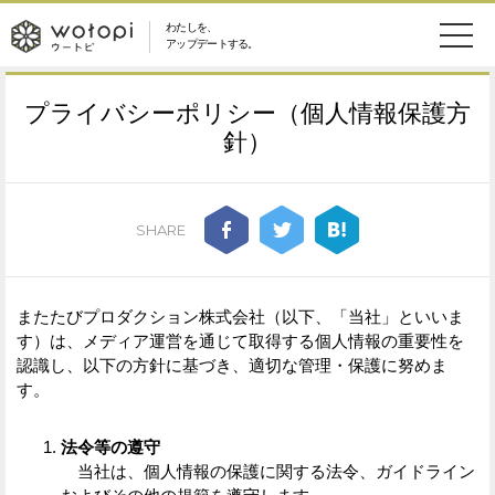
わたしを、
wotopi
アップデートする。
メ
恋愛・結婚
旅・グルメ
-
プライバシーポリシー（個人情報保護方
ニ
針）
美容・コスメ
妊娠・出産
ウ
ュ
健康
ワークスタイル
ー
ー
SHARE
ライフスタイル
ファッション
ト
ソーシャル
SDGs
またたびプロダクション株式会社（以下、「当社」といいま
ピ
す）は、メディア運営を通じて取得する個人情報の重要性を
認識し、以下の方針に基づき、適切な管理・保護に努めま
アイテム
す。
法令等の遵守
検
当社は、個人情報の保護に関する法令、ガイドライン
索
ウートピとは？