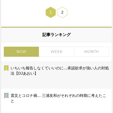
1
2
記事ランキング
NOW
WEEK
MONTH
いちいち報告しなくていいのに…承認欲求が強い人の対処
法【DJあおい】
震災とコロナ禍… 三浦友和がそれぞれの時期に考えたこ
と