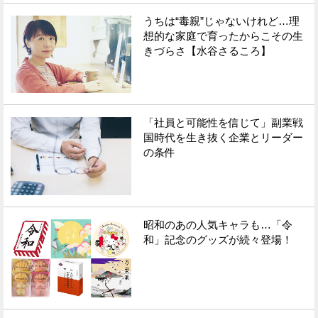
うちは“毒親”じゃないけれど…理
Facebook
Twitter
想的な家庭で育ったからこその生
きづらさ【水谷さるころ】
で
で
シ
シ
ェ
ェ
「社員と可能性を信じて」副業戦
ア
ア
国時代を生き抜く企業とリーダー
の条件
す
す
る
る
昭和のあの人気キャラも…「令
和」記念のグッズが続々登場！