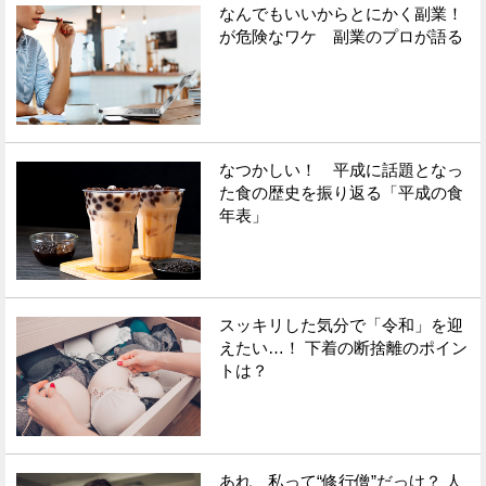
なんでもいいからとにかく副業！
が危険なワケ 副業のプロが語る
なつかしい！ 平成に話題となっ
た食の歴史を振り返る「平成の食
年表」
スッキリした気分で「令和」を迎
えたい…！ 下着の断捨離のポイン
トは？
あれ、私って“修行僧”だっけ？ 人