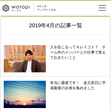
わたしを、
wotopi
アップデートする。
メ
恋愛・結婚
旅・グルメ
-
2019年4月
の記事一覧
ニ
美容・コスメ
妊娠・出産
ウ
ュ
健康
ワークスタイル
人を信じるってキレイゴト？ チ
ー
ー
ーム外のメンバーとの仕事で覚え
ておきたいこと
ライフスタイル
ファッション
ト
ソーシャル
SDGs
ピ
本当に最後です！ 改元前日に平
アイテム
成最後の企画を集めました
検
索
ウートピとは？