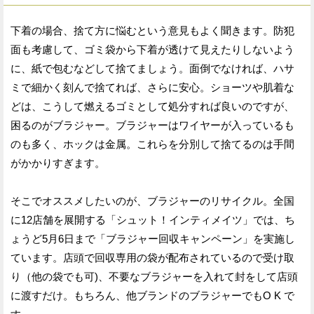
下着の場合、捨て方に悩むという意見もよく聞きます。防犯
面も考慮して、ゴミ袋から下着が透けて見えたりしないよう
に、紙で包むなどして捨てましょう。面倒でなければ、ハサ
ミで細かく刻んで捨てれば、さらに安心。ショーツや肌着な
どは、こうして燃えるゴミとして処分すれば良いのですが、
困るのがブラジャー。ブラジャーはワイヤーが入っているも
のも多く、ホックは金属。これらを分別して捨てるのは手間
がかかりすぎます。
そこでオススメしたいのが、ブラジャーのリサイクル。全国
に12店舗を展開する「シュット！インティメイツ」では、ち
ょうど5月6日まで「ブラジャー回収キャンペーン」を実施し
ています。店頭で回収専用の袋が配布されているので受け取
り（他の袋でも可)、不要なブラジャーを入れて封をして店頭
に渡すだけ。もちろん、他ブランドのブラジャーでもO K で