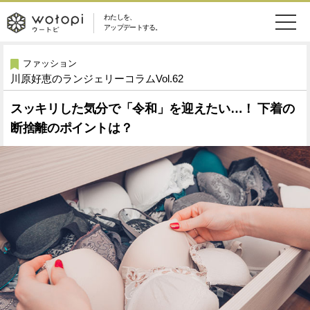
わたしを、
wotopi
アップデートする。
メ
恋愛・結婚
旅・グルメ
-
ファッション
川原好恵のランジェリーコラムVol.62
ニ
美容・コスメ
妊娠・出産
ウ
ュ
スッキリした気分で「令和」を迎えたい…！ 下着の
断捨離のポイントは？
健康
ワークスタイル
ー
ー
ライフスタイル
ファッション
ト
ソーシャル
SDGs
ピ
アイテム
検
索
ウートピとは？