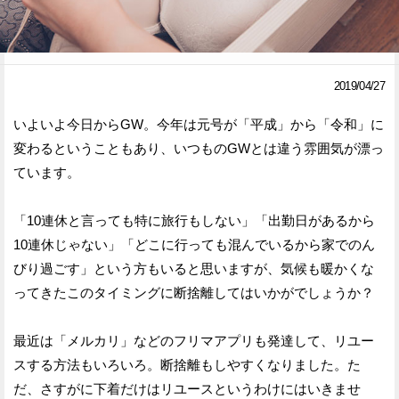
Facebook
Twitter
で
で
2019/04/27
シ
シ
いよいよ今日からGW。今年は元号が「平成」から「令和」に
ェ
ェ
変わるということもあり、いつものGWとは違う雰囲気が漂っ
ア
ア
ています。
す
す
「10連休と言っても特に旅行もしない」「出勤日があるから
る
る
10連休じゃない」「どこに行っても混んでいるから家でのん
びり過ごす」という方もいると思いますが、気候も暖かくな
ってきたこのタイミングに断捨離してはいかがでしょうか？
最近は「メルカリ」などのフリマアプリも発達して、リユー
スする方法もいろいろ。断捨離もしやすくなりました。た
だ、さすがに下着だけはリユースというわけにはいきませ