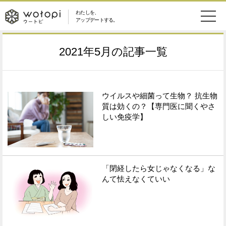
わたしを、
wotopi
アップデートする。
メ
恋愛・結婚
旅・グルメ
-
2021年5月
の記事一覧
ニ
美容・コスメ
妊娠・出産
ウ
ュ
健康
ワークスタイル
ウイルスや細菌って生物？ 抗生物
ー
ー
質は効くの？【専門医に聞くやさ
しい免疫学】
ライフスタイル
ファッション
ト
ソーシャル
SDGs
ピ
「閉経したら女じゃなくなる」な
アイテム
んて怯えなくていい
検
索
ウートピとは？