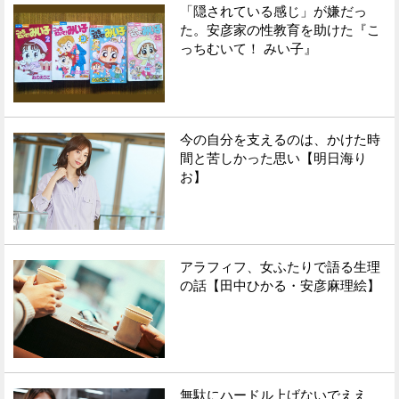
「隠されている感じ」が嫌だっ
た。安彦家の性教育を助けた『こ
っちむいて！ みい子』
今の自分を支えるのは、かけた時
間と苦しかった思い【明日海り
お】
アラフィフ、女ふたりで語る生理
の話【田中ひかる・安彦麻理絵】
無駄にハードル上げないでええ