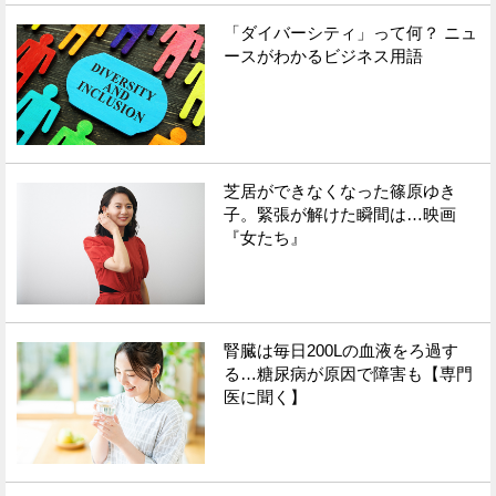
「ダイバーシティ」って何？ ニュ
Facebook
Twitter
ースがわかるビジネス用語
で
で
シ
シ
ェ
ェ
芝居ができなくなった篠原ゆき
ア
ア
子。緊張が解けた瞬間は…映画
『女たち』
す
す
る
る
腎臓は毎日200Lの血液をろ過す
る…糖尿病が原因で障害も【専門
医に聞く】