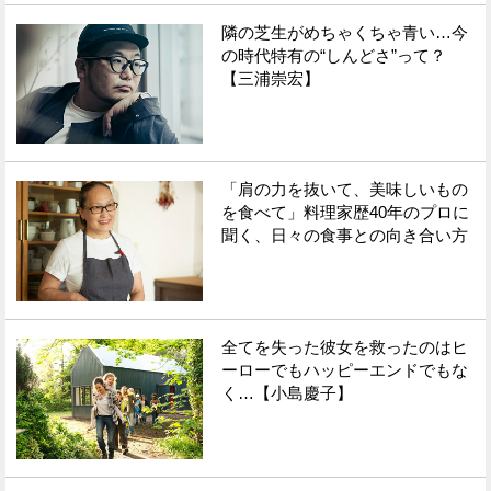
隣の芝生がめちゃくちゃ青い…今
Facebook
Twitter
の時代特有の“しんどさ”って？
【三浦崇宏】
で
で
シ
シ
ェ
ェ
「肩の力を抜いて、美味しいもの
ア
ア
を食べて」料理家歴40年のプロに
聞く、日々の食事との向き合い方
す
す
る
る
全てを失った彼女を救ったのはヒ
ーローでもハッピーエンドでもな
く…【小島慶子】