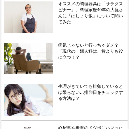
オススメの調理器具は「サラダス
ピナー」。料理家歴40年の大庭さ
んに「はしょり飯」について聞い
てみた
病気じゃないと行っちゃダメ？
「現代の」婦人科は、昔よりも役
に立つ！？
生理がきていても排卵していると
は限らない…排卵日をチェックす
る方法は？
心配事や後悔のドツボにハマった