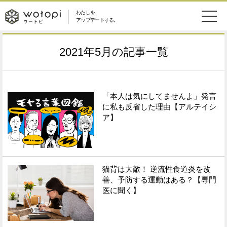
わたしを、
wotopi
アップデートする。
メ
恋愛・結婚
旅・グルメ
-
2021年5月
の記事一覧
ニ
美容・コスメ
妊娠・出産
ウ
ュ
健康
ワークスタイル
「本人は気にしてませんよ」発言
ー
ー
に私も反省した理由【アルテイシ
ア】
ライフスタイル
ファッション
ト
ソーシャル
SDGs
ピ
猫背は大敵！ 逆流性食道炎を改
アイテム
善、予防する運動はある？【専門
医に聞く】
検
索
ウートピとは？