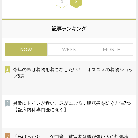
1
2
記事ランキング
NOW
WEEK
MONTH
今年の春は着物を着こなしたい！ オススメの着物ショッ
プ6選
異常にトイレが近い、尿がにごる…膀胱炎を防ぐ方法7つ
【臨床内科専門医に聞く】
「私ばっかり！」が口癖…被害者意識が強い人の対処法