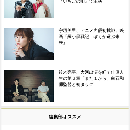
『いちごの唄』で主演
宇垣美里、アニメ声優初挑戦。映
画『羅小黒戦記 ぼくが選ぶ未
来』
鈴木亮平、大河出演を経て俳優人
生の第２章「また１から」白石和
彌監督と初タッグ
編集部オススメ