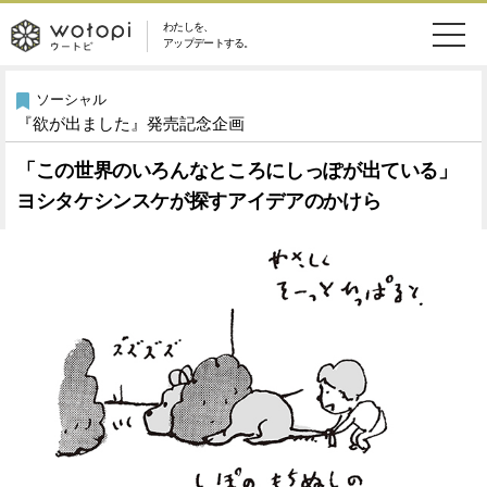
わたしを、
wotopi
アップデートする。
メ
恋愛・結婚
旅・グルメ
-
ソーシャル
『欲が出ました』発売記念企画
ニ
美容・コスメ
妊娠・出産
ウ
ュ
「この世界のいろんなところにしっぽが出ている」
ヨシタケシンスケが探すアイデアのかけら
健康
ワークスタイル
ー
ー
ライフスタイル
ファッション
ト
ソーシャル
SDGs
ピ
アイテム
検
索
ウートピとは？