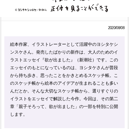
Facebook
Twitter
で
で
2020/08/08
シ
シ
ェ
ェ
絵本作家、イラストレーターとして活躍中のヨシタケシ
ンスケさん。発売したばかりの新作は、大人のためのイ
ア
ア
ラストエッセイ『欲が出ました』（新潮社）です。この
す
す
エッセイのもとになっているのは、ヨシタケさんが普段
る
る
から持ち歩き、思ったことをかきとめるスケッチ帳。こ
のスケッチ帳から絵本のアイデアが生まれることも多い
んだとか。そんな大切なスケッチ帳から、選りすぐりの
イラストをエッセイで解説した今作。今回は、その第二
章「親子そろって、欲が出ました」の一部を特別に公開
します。