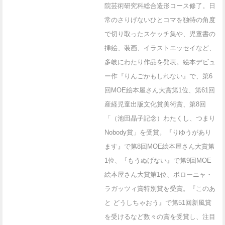
院芸術研究科総合造形コース修了。日
常のさりげないひとコマを独特の角度
で切り取ったスケッチ集や、児童書の
挿絵、装画、イラストエッセイなど、
多岐にわたり作品を発表。絵本デビュ
ー作『りんごかもしれない』で、第6
回MOE絵本屋さん大賞第1位、第61回
産経児童出版文化賞美術賞、第8回
「（池田晶子記念）わたくし、つまり
Nobody賞」を受賞。『りゆうがあり
ます』で第8回MOE絵本屋さん大賞第
1位、『もうぬげない』で第9回MOE
絵本屋さん大賞第1位、ボローニャ・
ラガッツィ賞特別賞を受賞。『このあ
と どうしちゃおう』で第51回新風賞
を受けるなど数々の賞を受賞し、注目