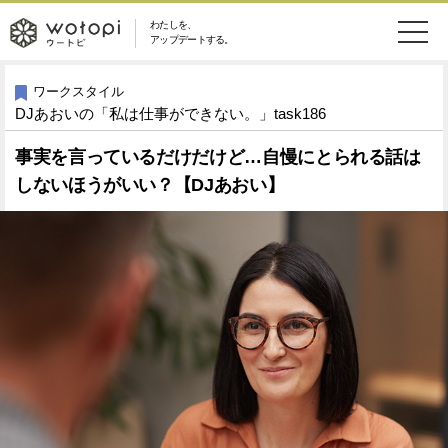
わたしを、
wotopi
アップデートする。
メ
恋愛・結婚
旅・グルメ
-
ワークスタイル
DJあおいの「私は仕事ができない。」task186
ニ
美容・コスメ
妊娠・出産
ウ
ュ
事実を言っているだけだけど…自慢にとられる話は
しないほうがいい？【DJあおい】
健康
ワークスタイル
ー
ー
ライフスタイル
ファッション
ト
ソーシャル
SDGs
ピ
アイテム
検
索
ウートピとは？