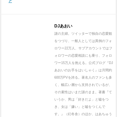
と
DJあおい
謎の主婦。ツイッターで独自の恋愛観
をつづり、一般人としては異例のフォ
ロワー22万人、サブアカウントではフ
ォロワーの恋愛相談にも乗り、フォロ
ワー15万人を抱える。公式ブログ『DJ
あおいのお手をはいしゃく』は月間約
600万PVを誇る。著名人のファンも多
く、幅広い層から支持されているが、
その素性はいまだ謎のまま。著書『て
いうか、男は「好きだよ」と嘘をつ
き、女は「嫌い」と嘘をつくんで
す。』（幻冬舎）のほか、はあちゅう