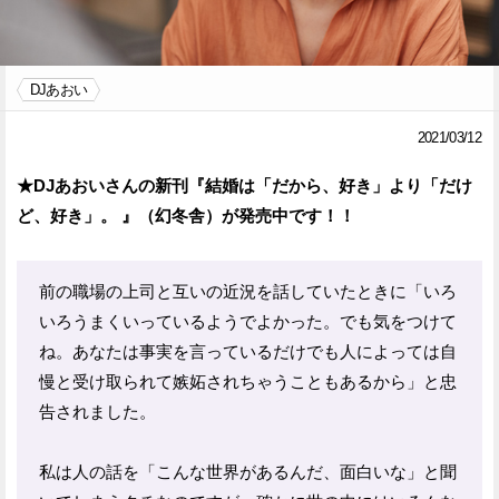
Facebook
Twitter
DJあおい
で
で
シ
シ
2021/03/12
ェ
ェ
★DJあおいさんの新刊『結婚は「だから、好き」より「だけ
ア
ア
ど、好き」。 』（幻冬舎）が発売中です！！
す
す
る
る
前の職場の上司と互いの近況を話していたときに「いろ
いろうまくいっているようでよかった。でも気をつけて
ね。あなたは事実を言っているだけでも人によっては自
慢と受け取られて嫉妬されちゃうこともあるから」と忠
告されました。
私は人の話を「こんな世界があるんだ、面白いな」と聞