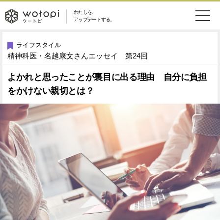
わたしを、
wotopi
アップデートする。
メ
恋愛・結婚
旅・グルメ
-
ライフスタイル
精神科医・名越康文さんエッセイ 第24回
ニ
美容・コスメ
妊娠・出産
ウ
ュ
よかれと思ったことが裏目に出る理由 自分に負担
をかけない親切とは？
健康
ワークスタイル
ー
ー
ライフスタイル
ファッション
ト
ソーシャル
SDGs
ピ
アイテム
検
索
ウートピとは？