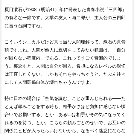
夏目漱石が1908（明治41）年に発表した青春小説『三四郎』
の有名な一節です。大学の友人・与二郎が、主人公の三四郎
に言う台詞ですね。
こういうシニカルだけど真っ当な人間理解って、漱石の真骨
頂ですよね。人間が他人に親切をしてみたい範囲は、「自分
が困らない程度内」である。これってすごく普遍的でしょ
う。裏返すと、人間は自分が困る、負担になるレベルの親切
は正直したくない。しかもそれをやっちゃうと、たぶん往々
にして人間関係自体が壊れちゃうんですよ。
特に日本の場合は「空気を読む」ことが重んじられる——た
とえば頼みごとをする時も、相手がさほど負担に感じない頃
合いでお願いする、とか、あるいは相手がその気になってく
れるのを待つ、とか。こちらの頼みごとのせいで、お互いの
関係にヒビが入ったらいけないから、なるべく迷惑にならな