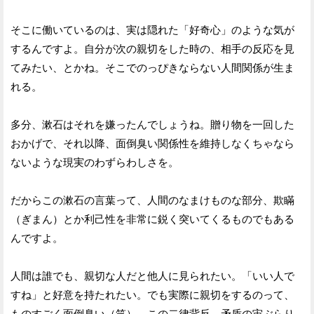
そこに働いているのは、実は隠れた「好奇心」のような気が
するんですよ。自分が次の親切をした時の、相手の反応を見
てみたい、とかね。そこでのっぴきならない人間関係が生ま
れる。
多分、漱石はそれを嫌ったんでしょうね。贈り物を一回した
おかげで、それ以降、面倒臭い関係性を維持しなくちゃなら
ないような現実のわずらわしさを。
だからこの漱石の言葉って、人間のなまけものな部分、欺瞞
（ぎまん）とか利己性を非常に鋭く突いてくるものでもある
んですよ。
人間は誰でも、親切な人だと他人に見られたい。「いい人で
すね」と好意を持たれたい。でも実際に親切をするのって、
ものすごく面倒臭い（笑）。この二律背反、矛盾の宙ぶらり