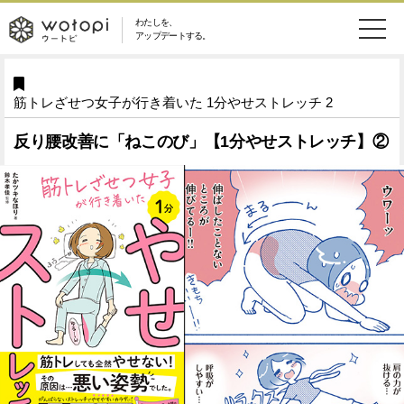
わたしを、
wotopi
アップデートする。
メ
恋愛・結婚
旅・グルメ
-
筋トレざせつ女子が行き着いた 1分やせストレッチ 2
ニ
美容・コスメ
妊娠・出産
ウ
ュ
反り腰改善に「ねこのび」【1分やせストレッチ】②
健康
ワークスタイル
ー
ー
ライフスタイル
ファッション
ト
ソーシャル
SDGs
ピ
アイテム
検
索
ウートピとは？