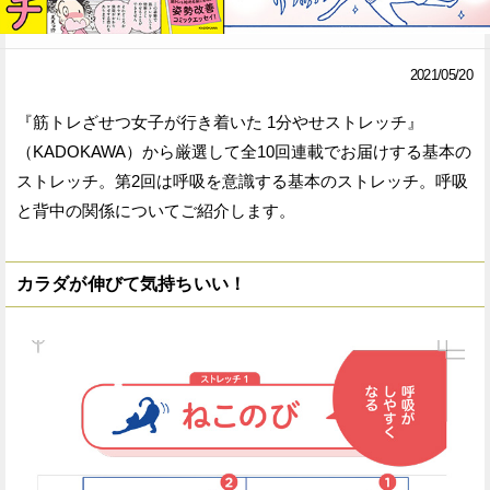
Facebook
Twitter
2021/05/20
で
で
『筋トレざせつ女子が行き着いた 1分やせストレッチ』
シ
シ
（KADOKAWA）から厳選して全10回連載でお届けする基本の
ェ
ェ
ストレッチ。第2回は呼吸を意識する基本のストレッチ。呼吸
ア
ア
と背中の関係についてご紹介します。
す
す
る
る
カラダが伸びて気持ちいい！