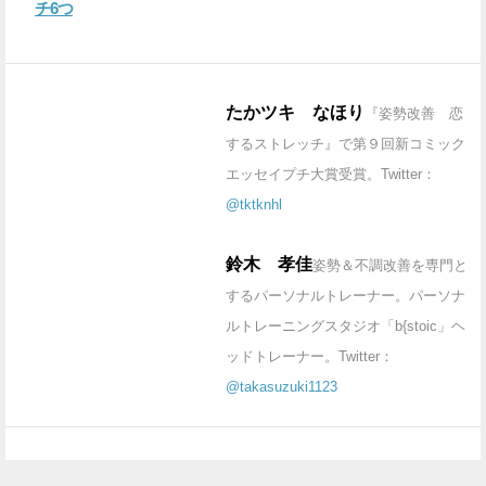
チ6つ
たかツキ なほり
『姿勢改善 恋
するストレッチ』で第９回新コミック
エッセイプチ大賞受賞。Twitter：
@tktknhl
鈴木 孝佳
姿勢＆不調改善を専門と
するパーソナルトレーナー。パーソナ
ルトレーニングスタジオ「b{stoic」ヘ
ッドトレーナー。Twitter：
@takasuzuki1123