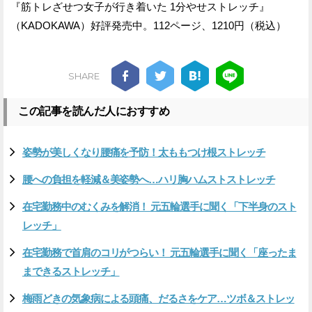
『筋トレざせつ女子が行き着いた 1分やせストレッチ』
（KADOKAWA）好評発売中。112ページ、1210円（税込）
SHARE
この記事を読んだ人におすすめ
姿勢が美しくなり腰痛を予防！太ももつけ根ストレッチ
腰への負担を軽減＆美姿勢へ…ハリ胸ハムストストレッチ
在宅勤務中のむくみを解消！ 元五輪選手に聞く「下半身のスト
レッチ」
在宅勤務で首肩のコリがつらい！ 元五輪選手に聞く「座ったま
まできるストレッチ」
梅雨どきの気象病による頭痛、だるさをケア…ツボ＆ストレッ