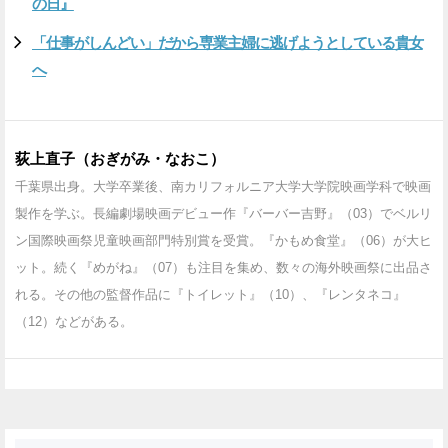
の日』
「仕事がしんどい」だから専業主婦に逃げようとしている貴女
へ
荻上直子（おぎがみ・なおこ）
千葉県出身。大学卒業後、南カリフォルニア大学大学院映画学科で映画
製作を学ぶ。長編劇場映画デビュー作『バーバー吉野』（03）でベルリ
ン国際映画祭児童映画部門特別賞を受賞。『かもめ食堂』（06）が大ヒ
ット。続く『めがね』（07）も注目を集め、数々の海外映画祭に出品さ
れる。その他の監督作品に『トイレット』（10）、『レンタネコ』
（12）などがある。