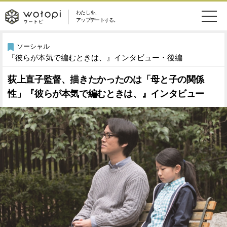
わたしを、
wotopi
アップデートする。
メ
恋愛・結婚
旅・グルメ
-
ソーシャル
『彼らが本気で編むときは、』インタビュー・後編
ニ
美容・コスメ
妊娠・出産
ウ
ュ
荻上直子監督、描きたかったのは「母と子の関係
性」『彼らが本気で編むときは、』インタビュー
健康
ワークスタイル
ー
ー
ライフスタイル
ファッション
ト
ソーシャル
SDGs
ピ
アイテム
検
索
ウートピとは？