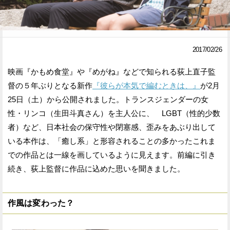
Facebook
Twitter
で
で
2017/02/26
シ
シ
映画『かもめ食堂』や『めがね』などで知られる荻上直子監
ェ
ェ
督の５年ぶりとなる新作
『彼らが本気で編むときは、』
が2月
ア
ア
25日（土）から公開されました。トランスジェンダーの女
性・リンコ（生田斗真さん）を主人公に、 LGBT（性的少数
す
す
者）など、日本社会の保守性や閉塞感、歪みをあぶり出して
る
る
いる本作は、「癒し系」と形容されることの多かったこれま
での作品とは一線を画しているように見えます。前編に引き
続き、荻上監督に作品に込めた思いを聞きました。
作風は変わった？