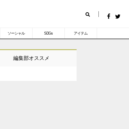
Facebook
Twitt
検
で
で
索
ソーシャル
SDGs
アイテム
シ
シ
ェ
ェ
ア
ア
編集部オススメ
す
す
る
る