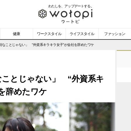
わたしを、
アップデートする。
wotopi
-
健康
ワークスタイル
ライフスタイル
ファッション
ウ
別なことじゃない」 “外資系キラキラ女子”が会社を辞めたワケ
ー
ト
なことじゃない」 “外資系キ
ピ
を辞めたワケ