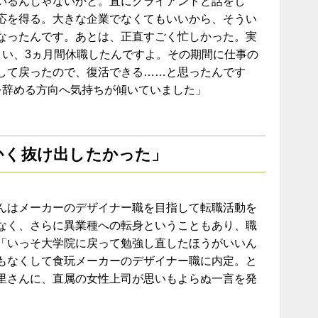
いるんじゃないかと。直にクライアントと話をし
応を得る。大きな企業でなくてもいいから、そうい
なったんです。あとは、正直すごく忙しかった。実
まい、3ヵ月間休職したんですよ。その期間に仕事の
して戻ったので、復活できる……と思ったんです
を辞める方向へ気持ちが傾いていました」
かく抜け出したかった」
んはメーカーのデザイナー職を目指して転職活動を
なく、さらに異業種への転身ということもあり、職
「いっそ大学院に戻って勉強し直したほうがいいん
もなくして食玩メーカーのデザイナー職に内定。と
里さんに、直属の女性上司が思いもよらぬ一言を発