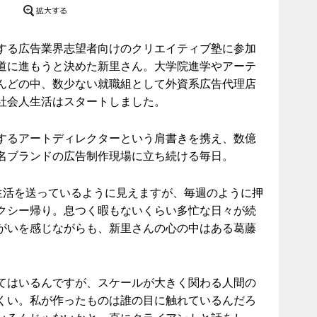
する広告業界志望者向けのクリエイティブ塾に参加
道に進もうと決めた新里さん。大学院進学やアーテ
んどの中、数少ない就職組として外資系広告代理店
社会人生活はスタートしました。
するアートディレクターという肩書きを携え、数億
名ブランドの広告制作現場に立ち続ける毎日。
た生活を送っているように見えますが、毎週のように押
クシー帰り。息つく暇もないくらい多忙な日々が続
がいを感じながらも、新里さんの心の中はある葛藤
。
てはいるんですが、スケールが大きく関わる人間の
くい。私が作ったものは誰の目に触れているんだろ