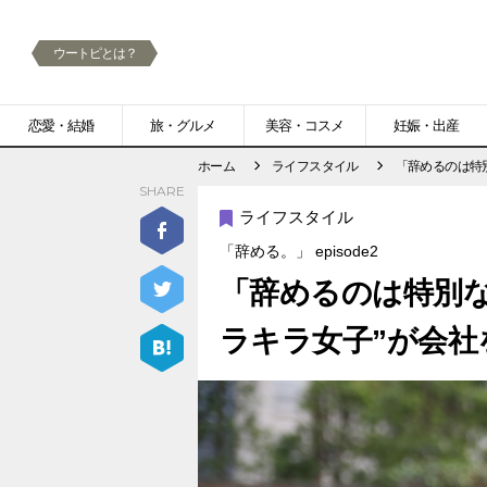
ウートピとは？
メ
恋愛・結婚
旅・グルメ
美容・コスメ
妊娠・出産
ニ
ホーム
ライフスタイル
「辞めるのは特
SHARE
ュ
ライフスタイル
ー
「辞める。」 episode2
「辞めるのは特別
ラキラ女子”が会社