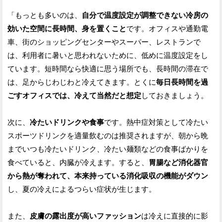
「もっとも多いのは、
自分で温度設定が調整できない冷房の
効いた空間に長時間、身を置くこと
です。オフィスや通勤電
車、街のショッピングセンターやスーパー、レストランで
は、利用者に暑いと思われないために、低めに温度設定をし
ています。短時間なら快適に思う場所でも、長時間の滞在で
は、足からじわじわと冷えてきます。とくに
毎日長時間を過
ごすオフィスでは、冷えて当然だと想定
しておきましょう。
次に、
冷たいドリンクや食事
です。熱中症対策として冷たい
スポーツドリンクを適量飲むのは推奨されますが、朝から晩
までいつも冷たいドリンク、冷たい麺類などの食事ばかりを
食べていると、内臓が冷えます。すると、
胃腸など消化器官
から熱が奪われて、本来持っている消化吸収の機能がダウン
し、夏の冷えによるつらい症状が生じます。
また、
皮膚の露出度が高いファッション
は冷えに直接的に影