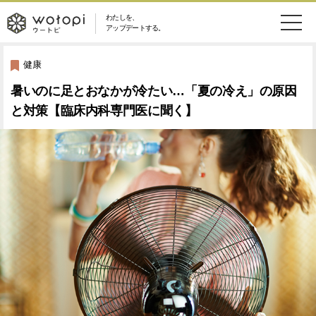
わたしを、
wotopi
アップデートする。
メ
恋愛・結婚
旅・グルメ
-
健康
ニ
暑いのに足とおなかが冷たい…「夏の冷え」の原因
美容・コスメ
妊娠・出産
ウ
ュ
と対策【臨床内科専門医に聞く】
健康
ワークスタイル
ー
ー
ライフスタイル
ファッション
ト
ソーシャル
SDGs
ピ
アイテム
検
索
ウートピとは？