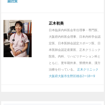
線対策
正木初美
日本臨床内科医会常任理事・専門医、
大阪府内科医会理事、日本内科学会認
定医、日本医師会認定スポーツ医、日
本医師会認定産業医、正木クリニック
院長。内科、リハビリテーション科と
ともに、更年期外来、禁煙外来、漢方
治療を行っている。
正木クリニック
大阪府大阪市生野区桃谷2ー18ー9