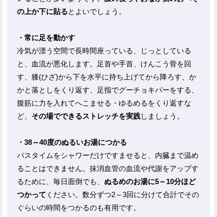
の上か下に貼る
とよいでしょう。
・常に足を動かす
冷気が漂う空間で長時間座っている、じっとしている
と、血流が悪化します。足首や手首、けんこう骨を回
す、膝(ひざ)から下を水平に持ち上げてから降ろす、か
かと落としをくり返す、足指でグーチョキパーをする、
腹筋に力を入れてへこませる・ゆるめるをくり返すな
ど、
その場でできるストレッチを実践
しましょう。
・38～40度のぬるいお湯につかる
バスタイムをシャワーだけですませると、内臓まで温め
ることはできません。抹消血管の血流や代謝をアップす
るために、毎日面倒でも、
ぬるめのお湯に5～10分ほど
つかって
ください。数分ずつ2～3回に分けて合計でその
ぐらいの時間をつかるのも有用です。