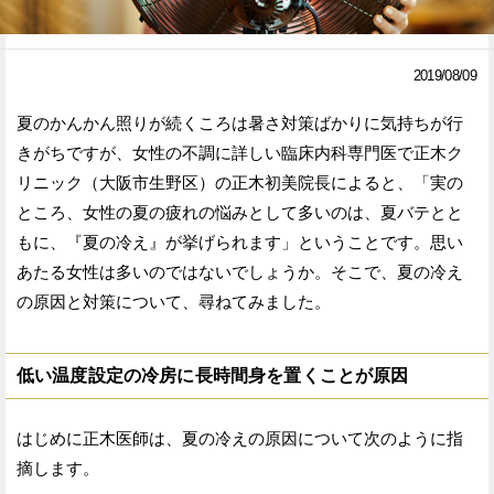
Facebook
Twitter
2019/08/09
で
で
夏のかんかん照りが続くころは暑さ対策ばかりに気持ちが行
シ
シ
きがちですが、女性の不調に詳しい臨床内科専門医で正木ク
ェ
ェ
リニック（大阪市生野区）の正木初美院長によると、「実の
ア
ア
ところ、女性の夏の疲れの悩みとして多いのは、夏バテとと
もに、『夏の冷え』が挙げられます」ということです。思い
す
す
あたる女性は多いのではないでしょうか。そこで、夏の冷え
る
る
の原因と対策について、尋ねてみました。
低い温度設定の冷房に長時間身を置くことが原因
はじめに正木医師は、夏の冷えの原因について次のように指
摘します。