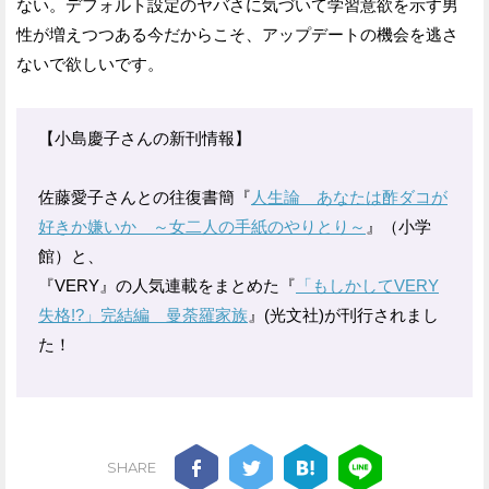
ない。デフォルト設定のヤバさに気づいて学習意欲を示す男
性が増えつつある今だからこそ、アップデートの機会を逃さ
ないで欲しいです。
【小島慶子さんの新刊情報】
佐藤愛子さんとの往復書簡『
人生論 あなたは酢ダコが
好きか嫌いか ～女二人の手紙のやりとり～
』（小学
館）と、
『VERY』の人気連載をまとめた『
「もしかしてVERY
失格!?」完結編 曼荼羅家族
』(光文社)が刊行されまし
た！
SHARE