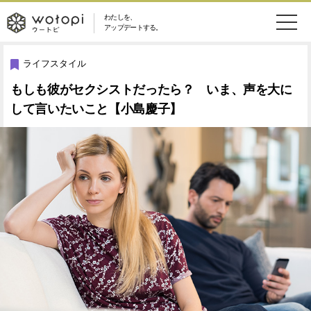
わたしを、
wotopi
アップデートする。
メ
恋愛・結婚
旅・グルメ
-
ライフスタイル
ニ
もしも彼がセクシストだったら？ いま、声を大に
美容・コスメ
妊娠・出産
ウ
ュ
して言いたいこと【小島慶子】
健康
ワークスタイル
ー
ー
ライフスタイル
ファッション
ト
ソーシャル
SDGs
ピ
アイテム
検
索
ウートピとは？