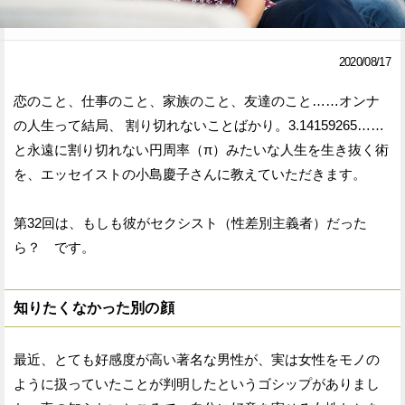
Facebook
Twitter
2020/08/17
で
で
恋のこと、仕事のこと、家族のこと、友達のこと……オンナ
シ
シ
の人生って結局、 割り切れないことばかり。3.14159265……
ェ
ェ
と永遠に割り切れない円周率（π）みたいな人生を生き抜く術
ア
ア
を、エッセイストの小島慶子さんに教えていただきます。
す
す
第32回は、もしも彼がセクシスト（性差別主義者）だった
る
る
ら？ です。
知りたくなかった別の顔
最近、とても好感度が高い著名な男性が、実は女性をモノの
ように扱っていたことが判明したというゴシップがありまし