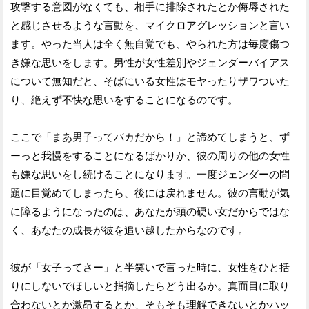
攻撃する意図がなくても、相手に排除されたとか侮辱された
と感じさせるような言動を、マイクロアグレッションと言い
ます。やった当人は全く無自覚でも、やられた方は毎度傷つ
き嫌な思いをします。男性が女性差別やジェンダーバイアス
について無知だと、そばにいる女性はモヤったりザワついた
り、絶えず不快な思いをすることになるのです。
ここで「まあ男子ってバカだから！」と諦めてしまうと、ず
ーっと我慢をすることになるばかりか、彼の周りの他の女性
も嫌な思いをし続けることになります。一度ジェンダーの問
題に目覚めてしまったら、後には戻れません。彼の言動が気
に障るようになったのは、あなたが頭の硬い女だからではな
く、あなたの成長が彼を追い越したからなのです。
彼が「女子ってさー」と半笑いで言った時に、女性をひと括
りにしないでほしいと指摘したらどう出るか。真面目に取り
合わないとか激昂するとか、そもそも理解できないとかハッ