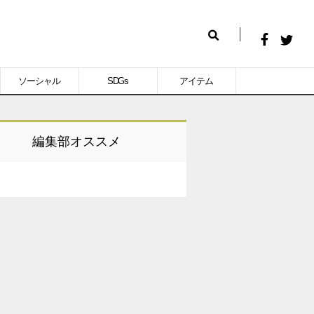
Facebook
Twitt
検
で
で
索
ソーシャル
SDGs
アイテム
シ
シ
ェ
ェ
ア
ア
編集部オススメ
す
す
る
る