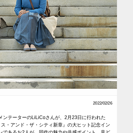
2022/02/26
テーターのLiLiCoさんが、2月23日に行われた
T…/セックス・アンド・ザ・シティ新章』の大ヒット記念イン
ンであるお2人が、同作の魅力や共感ポイント、見ど