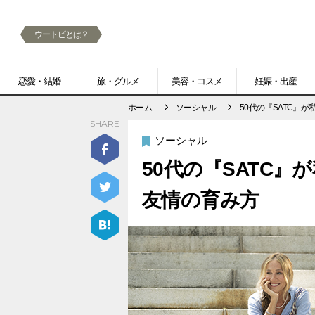
ウートピとは？
メ
恋愛・結婚
旅・グルメ
美容・コスメ
妊娠・出産
ニ
ホーム
ソーシャル
50代の『SATC』
SHARE
ュ
ソーシャル
ー
50代の『SATC
友情の育み方