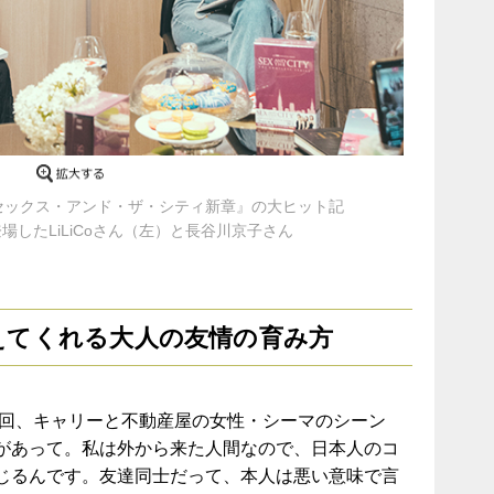
HAT…/セックス・アンド・ザ・シティ新章』の大ヒット記
場したLiLiCoさん（左）と長谷川京子さん
えてくれる大人の友情の育み方
回、キャリーと不動産屋の女性・シーマのシーン
があって。私は外から来た人間なので、日本人のコ
じるんです。友達同士だって、本人は悪い意味で言