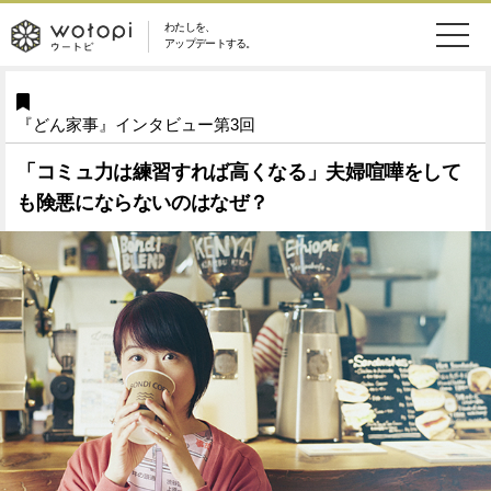
わたしを、
wotopi
アップデートする。
メ
恋愛・結婚
旅・グルメ
-
『どん家事』インタビュー第3回
ニ
美容・コスメ
妊娠・出産
ウ
ュ
「コミュ力は練習すれば高くなる」夫婦喧嘩をして
も険悪にならないのはなぜ？
健康
ワークスタイル
ー
ー
ライフスタイル
ファッション
ト
ソーシャル
SDGs
ピ
アイテム
検
索
ウートピとは？