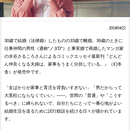
Facebook
Twitter
で
で
2019/04/22
シ
シ
30歳で結婚（法律婚）したものの33歳で離婚。36歳のときに
ェ
ェ
仕事仲間の男性（通称“ノダD”）と事実婚で再婚したマンガ家
ア
ア
の水谷さるころさんによるコミックエッセイ最新刊『どんど
ん仲良くなる夫婦は、家事をうまく分担している。』（幻冬
す
す
舎）が発売中です。
る
る
「女ばかりが家事と育児を背負いすぎない」「男だからって
大黒柱にならなくていい」——。世間の「普通」や「こうす
るべき」に縛られないで、自分たちにとって一番心地がよい
結婚生活を送るために試行錯誤を続ける日々が描かれていま
す。