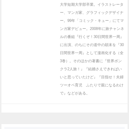
大学短期大学部卒業。イラストレータ
ー、マンガ家、グラフィックデザイナ
ー。99年「コミック・キュー」にてマ
ンガ家デビュー。2008年に旅チャンネ
ルの番組『行くぞ！30日間世界一周』
に出演、のちにその道中の顛末を『30
日間世界一周』として漫画化する（全
3巻）。そのほかの著書に『世界ボン
クラ2人旅！』『結婚さえできればい
いと思っていたけど』『目指せ！夫婦
ツーオペ育児 ふたりで親になるわけ
で』などがある。