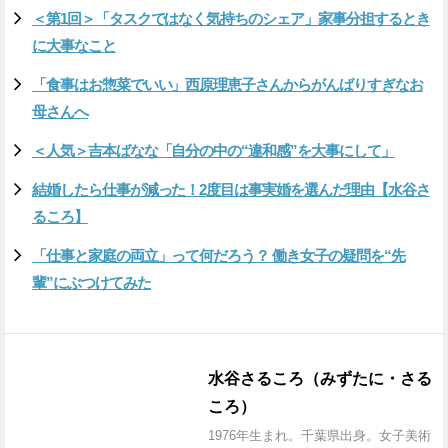
＜第1回＞「タスクではなく気持ちのシェア」家事分担するとき
に大事なこと
「食事はお惣菜でいい」西原理恵子さんからがんばりすぎなお
母さんへ
＜人気＞吉本ばなな「自分の中の“違和感”を大事にして」
結婚したら仕事が減った！2度目は事実婚を選んだ理由【水谷さ
るころ】
「仕事と家庭の両立」って何だろう？ 働き女子の疑問を“先
輩”にぶつけてみた
水谷さるころ（みずたに・さる
ころ）
1976年生まれ。千葉県出身。女子美術