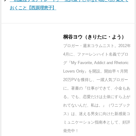
おくこと【西原理恵子】
桐谷ヨウ（きりたに・よう）
ブロガー・週末コラムニスト。2012年
4月に、ファーレンハイト名義でブロ
グ『My Favorite, Addict and Rhetoric
Lovers Only』を開設。開始早々月間
20万PVを獲得し、一躍人気ブロガー
に。著書の『仕事ができて、小金もあ
る。でも、恋愛だけは土俵にすら上が
れてないんだ、私は。』（ワニブック
ス）は、迷える男女に向けた新感覚コ
ミュニケーション指南本として、好評
発売中！