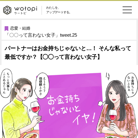
わたしを、
wotopi
アップデートする。
メ
恋愛・結婚
旅・グルメ
-
恋愛・結婚
「〇〇って言わない女子」tweet.25
ニ
美容・コスメ
妊娠・出産
ウ
ュ
パートナーはお金持ちじゃないと…！ そんな私って
最低ですか？【◯◯って言わない女子】
健康
ワークスタイル
ー
ー
ライフスタイル
ファッション
ト
ソーシャル
SDGs
ピ
アイテム
検
索
ウートピとは？