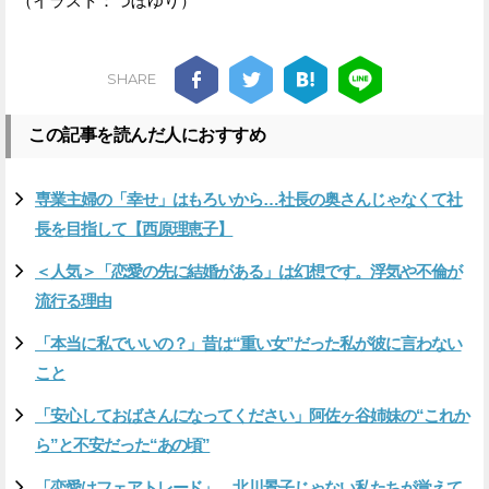
（イラスト：つぼゆり）
SHARE
この記事を読んだ人におすすめ
専業主婦の「幸せ」はもろいから…社長の奥さんじゃなくて社
長を目指して【西原理恵子】
＜人気＞「恋愛の先に結婚がある」は幻想です。浮気や不倫が
流行る理由
「本当に私でいいの？」昔は“重い女”だった私が彼に言わない
こと
「安心しておばさんになってください」阿佐ヶ谷姉妹の“これか
ら”と不安だった“あの頃”
「恋愛はフェアトレード」 北川景子じゃない私たちが覚えて