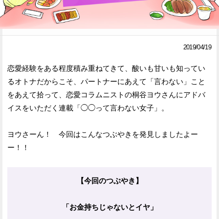
Facebook
Twitter
で
で
2019/04/19
シ
シ
恋愛経験をある程度積み重ねてきて、酸いも甘いも知ってい
ェ
ェ
るオトナだからこそ、パートナーにあえて「言わない」こと
ア
ア
をあえて拾って、恋愛コラムニストの桐谷ヨウさんにアドバ
イスをいただく連載「◯◯って言わない女子」。
す
す
る
る
ヨウさーん！ 今回はこんなつぶやきを発見しましたよー
ー！！
【今回のつぶやき】
「お金持ちじゃないとイヤ」