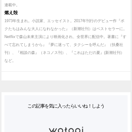
連載中。
燃え殻
1973年生まれ。小説家、エッセイスト。2017年刊行のデビュー作『ボ
クたちはみんな大人になれなかった』（新潮社刊）はベストセラーに。
Netflixで森山未來主演により映画化され、全世界に配信中。著書に『す
べて忘れてしまうから』『夢に迷って、タクシーを呼んだ』（扶桑社
刊）、『相談の森』（ネコノス刊）、『これはただの夏』(新潮社刊）
など。
この記事を気に入ったらいいね！しよう