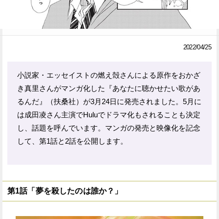
Facebook
Twitter
で
で
2022/04/25
シ
シ
ェ
ェ
小説家・エッセイストの燃え殻さんによる原作をおかざ
き真里さんがマンガ化した『あなたに聴かせたい歌があ
ア
ア
るんだ』（扶桑社）が3月24日に発売されました。5月に
す
す
は成田凌さん主演でHuluでドラマ化もされることも決定
る
る
し、話題を呼んでいます。マンガの発売と映像化を記念
して、第1話と2話を公開します。
第1話「夢を殺したのは誰か？」