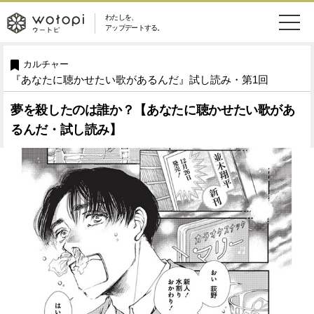
わたしを、
wotopi
アップデートする。
メ
恋愛・結婚
旅・グルメ
-
カルチャー
『あなたに聴かせたい歌があるんだ』試し読み・第1回
ニ
美容・コスメ
妊娠・出産
ウ
ュ
夢を殺したのは誰か？【あなたに聴かせたい歌があ
るんだ・試し読み】
健康
ワークスタイル
ー
ー
ライフスタイル
ファッション
ト
ソーシャル
SDGs
ピ
アイテム
検
索
ウートピとは？