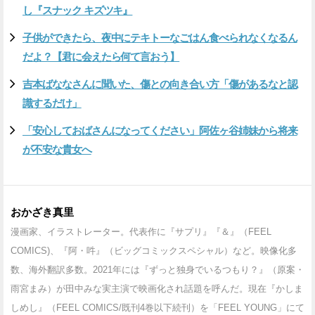
し『スナック キズツキ』
子供ができたら、夜中にテキトーなごはん食べられなくなるん
だよ？【君に会えたら何て言おう】
吉本ばななさんに聞いた、傷との向き合い方「傷があるなと認
識するだけ」
「安心しておばさんになってください」阿佐ヶ谷姉妹から将来
が不安な貴女へ
おかざき真里
漫画家、イラストレーター。代表作に『サプリ』『＆』（FEEL
COMICS)、『阿・吽』（ビッグコミックスペシャル）など。映像化多
数、海外翻訳多数。2021年には『ずっと独身でいるつもり？』（原案・
雨宮まみ）が田中みな実主演で映画化され話題を呼んだ。現在『かしま
しめし』（FEEL COMICS/既刊4巻以下続刊）を「FEEL YOUNG」にて