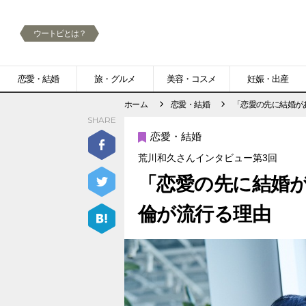
ウートピとは？
メ
恋愛・結婚
旅・グルメ
美容・コスメ
妊娠・出産
ニ
ホーム
恋愛・結婚
「恋愛の先に結婚が
SHARE
ュ
恋愛・結婚
ー
荒川和久さんインタビュー第3回
「恋愛の先に結婚
倫が流行る理由