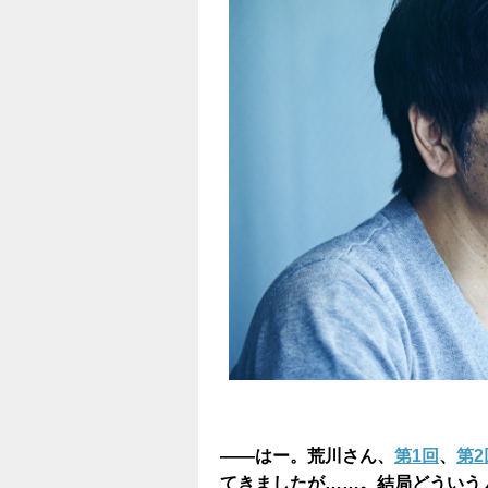
——はー。荒川さん、
第1回
、
第2
てきましたが……。結局どういう