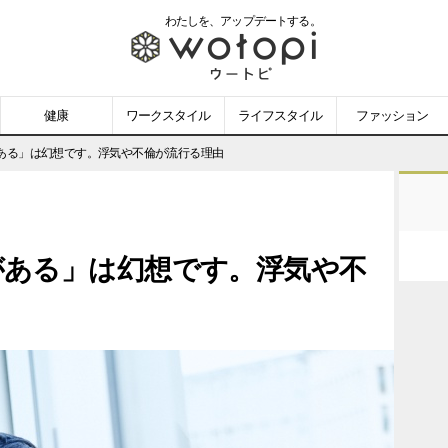
わたしを、
アップデートする。
wotopi
-
健康
ワークスタイル
ライフスタイル
ファッション
ウ
ある」は幻想です。浮気や不倫が流行る理由
ー
ト
がある」は幻想です。浮気や不
ピ