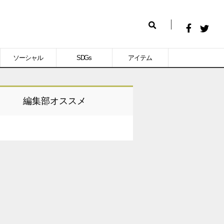
Facebook
Twitt
検
で
で
索
ソーシャル
SDGs
アイテム
シ
シ
ェ
ェ
ア
ア
編集部オススメ
す
す
る
る