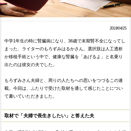
Facebook
Twitter
で
で
2019/04/25
シ
シ
中学1年生の時に腎臓病になり、36歳で末期腎不全になってし
ェ
ェ
まった、ライターのもろずみはるかさん。選択肢は人工透析
ア
ア
か移植手術という中で、健康な腎臓を「あげるよ」と名乗り
出たのは彼女の夫でした。
す
す
る
る
もろずみさん夫婦と、周りの人たちへの思いをつづるこの連
載。今回は、ふたりで受けた取材を通して感じたことについ
て書いていただきました。
取材で「夫婦で長生きしたい」と答えた夫