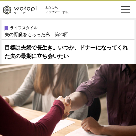
わたしを、
wotopi
アップデートする。
メ
恋愛・結婚
旅・グルメ
-
ライフスタイル
夫の腎臓をもらった私 第20回
ニ
美容・コスメ
妊娠・出産
ウ
ュ
目標は夫婦で長生き。いつか、ドナーになってくれ
た夫の最期に立ち会いたい
健康
ワークスタイル
ー
ー
ライフスタイル
ファッション
ト
ソーシャル
SDGs
ピ
アイテム
検
索
ウートピとは？