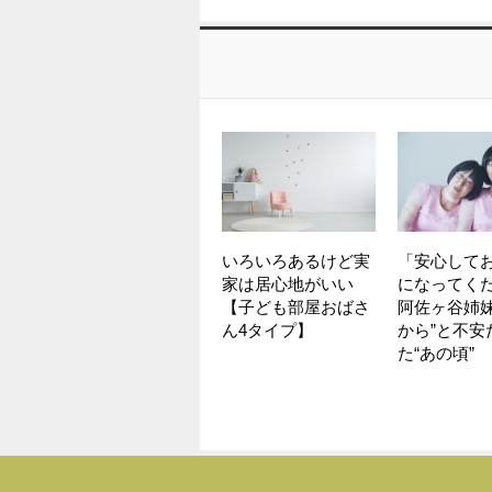
いろいろあるけど実
「安心して
家は居心地がいい
になってく
【子ども部屋おばさ
阿佐ヶ谷姉妹
ん4タイプ】
から”と不安
た“あの頃”