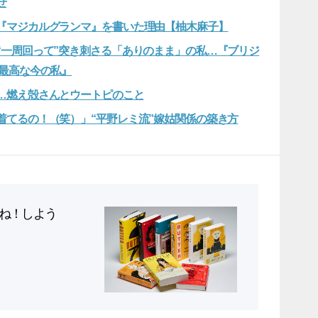
せ
『マジカルグランマ』を書いた理由【柚木麻子】
“一周回って”突き刺さる「ありのまま」の私…『ブリジ
ー最高な今の私』
…燃え殻さんとウートピのこと
着てるの！（笑）」“平野レミ流”嫁姑関係の築き方
ね！しよう