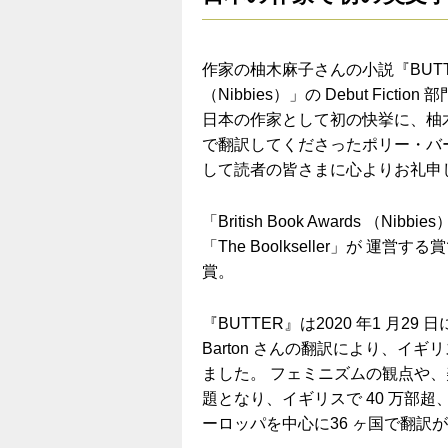
作家の柚木麻子さんの小説『
BUT
（
Nibbies
）」の
Debut Fiction
部
日本の作家として初の快挙に、柚
で翻訳してくださったポリー・バ
して読者の皆さまに心よりお礼申
「
British Book Awards
（
Nibbies
「
The Boolkseller
」が
運営する賞
賞。
『
BUTTER
』は
2020
年
1
月
29
日
Barton
さんの翻訳により、イギリ
ました。
フェミニズムの観点や、
題となり
、イギリスで
40
万部超
ーロッパを中心に
36
ヶ国で翻訳が