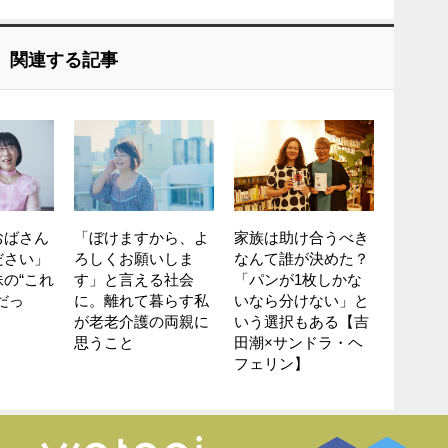
関連する記事
おばさん
「ぼけますから、よ
家族は助け合うべき
ださい」
ろしくお願いしま
なんて誰が決めた？
の“これ
す」と言える社会
「パンが1枚しかな
だっ
に。離れて暮らす私
いなら分けない」と
が老老介護の両親に
いう選択もある【吉
思うこと
田潮×サンドラ・ヘ
フェリン】