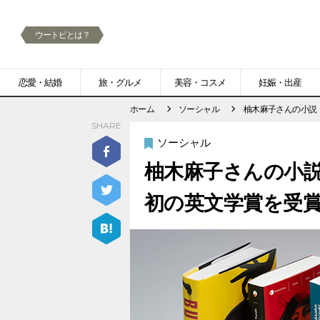
ウートピとは？
メ
恋愛・結婚
旅・グルメ
美容・コスメ
妊娠・出産
ニ
ホーム
ソーシャル
柚木麻子さんの小説
SHARE
ュ
ソーシャル
ー
柚木麻子さんの小説
初の英文学賞を受