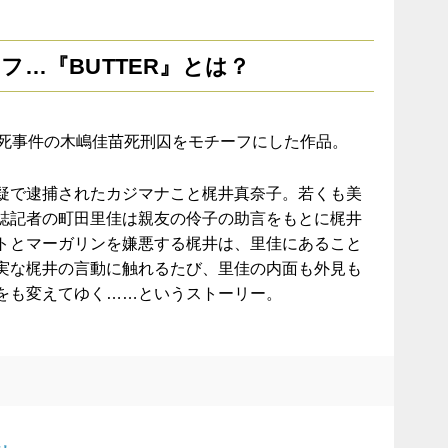
ーフ…
『
BUTTER
』とは？
死事件の木嶋佳苗死刑囚をモチーフにした作品。
疑で逮捕されたカジマナこと梶井真奈子。若くも美
誌記者の町田里佳は親友の伶子の助言をもとに梶井
トとマーガリンを嫌悪する梶井は、里佳にあること
実な梶井の言動に触れるたび、里佳の内面も外見も
をも変えてゆく
……
というストーリー。