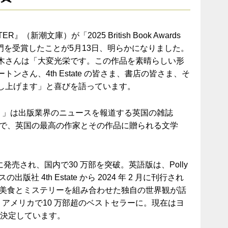
TER
』（新潮文庫）が「
2025 British Book Awards
門を受賞したことが
5
月
13
日、明らかになりました。
木さんは「大変光栄です。この作品を素晴らしい形
ートンさん、
4th Estate
の皆さ
ま、書店の皆さま、そ
し上げます」と喜びを語っています。
）」は出版業界のニュースを報道する英国の雑誌
で、英国の最高の作家とその作品に贈られる文学
に発売され、国内で
30
万部を突破。英語版は、
Polly
スの出版社
4th Estate
から
2024
年
2
月に刊行され
美食とミステリーを組み合わせた独自の世界観が話
、アメリカで
10
万部超のベストセラーに。
現在はヨ
決定しています。