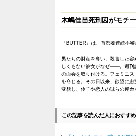
木嶋佳苗死刑囚がモチ
『
BUTTER
』は、
首都圏連続不審
男たちの財産を奪い、殺害した容
しくもない彼女がなぜ
――
。週刊
の面会を取り付ける。フェミニス
を命じる。その日以来、欲望に忠
変貌し、伶子や恋人の誠らの運命
この記事を読んだ人におすすめ