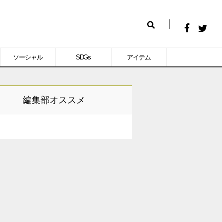
Facebook
Twitt
検
で
で
索
ソーシャル
SDGs
アイテム
シ
シ
ェ
ェ
ア
ア
編集部オススメ
す
す
る
る