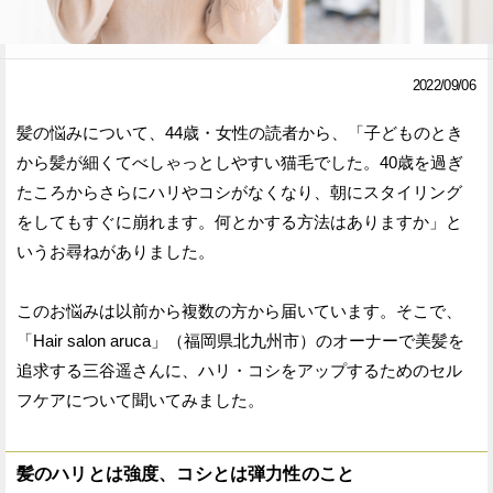
Facebook
Twitter
2022/09/06
で
で
シ
シ
髪の悩みについて、44歳・女性の読者から、「子どものとき
から髪が細くてべしゃっとしやすい猫毛でした。40歳を過ぎ
ェ
ェ
たころからさらにハリやコシがなくなり、朝にスタイリング
ア
ア
をしてもすぐに崩れます。何とかする方法はありますか」と
す
す
いうお尋ねがありました。
る
る
このお悩みは以前から複数の方から届いています。そこで、
「Hair salon aruca」（福岡県北九州市）のオーナーで美髪を
追求する三谷遥さんに、ハリ・コシをアップするためのセル
フケアについて聞いてみました。
髪のハリとは強度、コシとは弾力性のこと