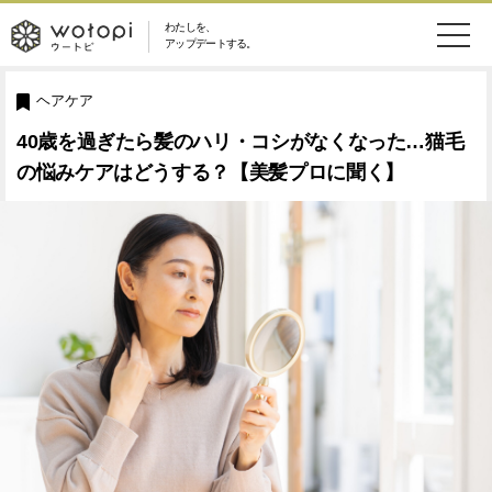
わたしを、
wotopi
アップデートする。
メ
恋愛・結婚
旅・グルメ
-
ヘアケア
ニ
40歳を過ぎたら髪のハリ・コシがなくなった…猫毛
美容・コスメ
妊娠・出産
ウ
ュ
の悩みケアはどうする？【美髪プロに聞く】
健康
ワークスタイル
ー
ー
ライフスタイル
ファッション
ト
ソーシャル
SDGs
ピ
アイテム
検
索
ウートピとは？