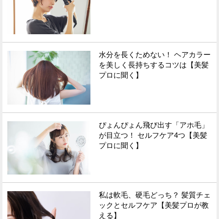
水分を長くためない！ ヘアカラー
を美しく長持ちするコツは【美髪
プロに聞く】
ぴょんぴょん飛び出す「アホ毛」
が目立つ！ セルフケア4つ【美髪
プロに聞く】
私は軟毛、硬毛どっち？ 髪質チェ
ックとセルフケア【美髪プロが教
える】