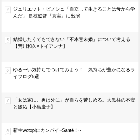
ジュリエット・ビノシュ「自立して生きることは母から学
んだ」 是枝監督『真実』に出演
結婚したくてもできない「不本意未婚」について考える
【荒川和久×トイアンナ】
ゆる〜い気持ちでつけてみよう！ 気持ちが豊かになるラ
イフログ5選
「女は家に、男は外に」が自らを苦しめる。大黒柱の不安
と嫉妬【小島慶子】
新生wotopiにカンパイ~Santé！~