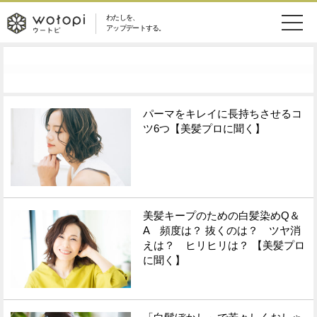
わたしを、
wotopi
アップデートする。
メ
恋愛・結婚
旅・グルメ
-
ニ
美容・コスメ
妊娠・出産
ウ
ュ
パーマをキレイに長持ちさせるコ
ツ6つ【美髪プロに聞く】
健康
ワークスタイル
ー
ー
ライフスタイル
ファッション
ト
ソーシャル
SDGs
美髪キープのための白髪染めQ＆
ピ
A 頻度は？ 抜くのは？ ツヤ消
アイテム
えは？ ヒリヒリは？ 【美髪プロ
に聞く】
検
索
ウートピとは？