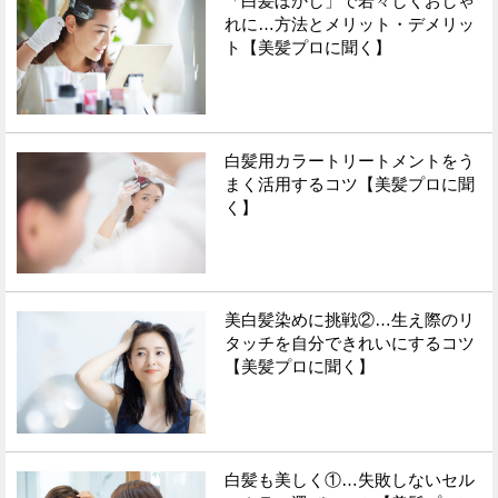
「白髪ぼかし」で若々しくおしゃ
れに…方法とメリット・デメリッ
ト【美髪プロに聞く】
Facebook
Twitter
で
で
シ
シ
白髪用カラートリートメントをう
ェ
ェ
まく活用するコツ【美髪プロに聞
く】
ア
ア
す
す
る
る
美白髪染めに挑戦②…生え際のリ
タッチを自分できれいにするコツ
【美髪プロに聞く】
白髪も美しく①…失敗しないセル