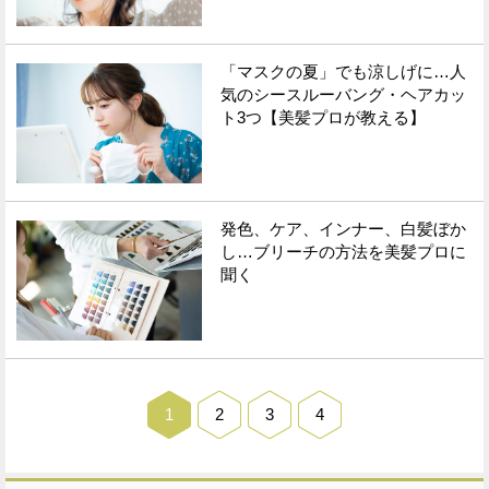
「マスクの夏」でも涼しげに…人
気のシースルーバング・ヘアカッ
ト3つ【美髪プロが教える】
発色、ケア、インナー、白髪ぼか
し…ブリーチの方法を美髪プロに
聞く
1
2
3
4