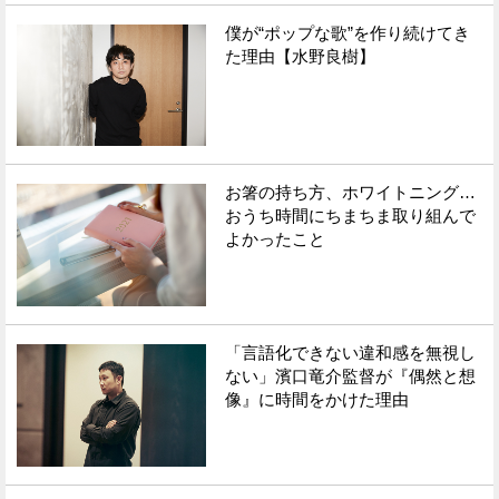
僕が“ポップな歌”を作り続けてき
Facebook
Twitter
た理由【水野良樹】
で
で
シ
シ
ェ
ェ
お箸の持ち方、ホワイトニング…
ア
ア
おうち時間にちまちま取り組んで
よかったこと
す
す
る
る
「言語化できない違和感を無視し
ない」濱口竜介監督が『偶然と想
像』に時間をかけた理由