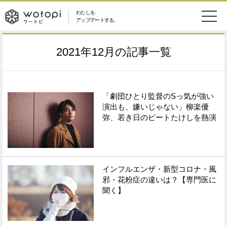
わたしを、
wotopi
アップデートする。
メ
恋愛・結婚
旅・グルメ
-
2021年12月
の記事一覧
ニ
美容・コスメ
妊娠・出産
ウ
ュ
健康
ワークスタイル
「劇団ひとり監督のSっ気が強い
ー
ー
演出も、嫌いじゃない」柳楽優
弥、若き日のビートたけしを熱演
ライフスタイル
ファッション
ト
ソーシャル
SDGs
ピ
インフルエンザ・新型コロナ・風
アイテム
邪・花粉症の違いは？【専門医に
聞く】
検
索
ウートピとは？