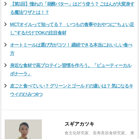
【第1回】憧れの「発酵バター」はどう使う？ ごはんが大変身す
る魔法ワザとは！？
MCTオイルって知ってる？ いつもの食事やおやつに“ちょい足
し”するだけでOKの注目食材
オートミールは選び方がコツ！ 継続できる本当においしい食べ
方
身近な食材で高プロテイン習慣を作ろう。「ビューティーカル
ボナーラ」
皮ごと食べていい？ グリーンとゴールドの違いは？ 気になるキ
ウイのひみつ6つ
スギアカツキ
食文化研究家、長寿美容食研究家。 東