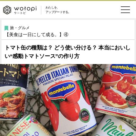
わたしを、
wotopi
アップデートする。
メ
恋愛・結婚
旅・グルメ
-
旅・グルメ
【美食は一日にして成る。】④
ニ
美容・コスメ
妊娠・出産
ウ
ュ
トマト缶の種類は？ どう使い分ける？ 本当においし
い“感動トマトソース”の作り方
健康
ワークスタイル
ー
ー
ライフスタイル
ファッション
ト
ソーシャル
SDGs
ピ
アイテム
検
索
ウートピとは？