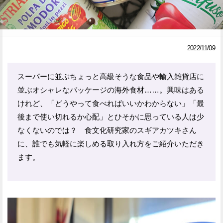
Facebook
Twitter
で
で
2022/11/09
シ
シ
ェ
ェ
スーパーに並ぶちょっと高級そうな食品や輸入雑貨店に
並ぶオシャレなパッケージの海外食材……。興味はある
ア
ア
けれど、「どうやって食べればいいかわからない」「最
す
す
後まで使い切れるか心配」とひそかに思っている人は少
る
る
なくないのでは？ 食文化研究家のスギアカツキさん
に、誰でも気軽に楽しめる取り入れ方をご紹介いただき
ます。