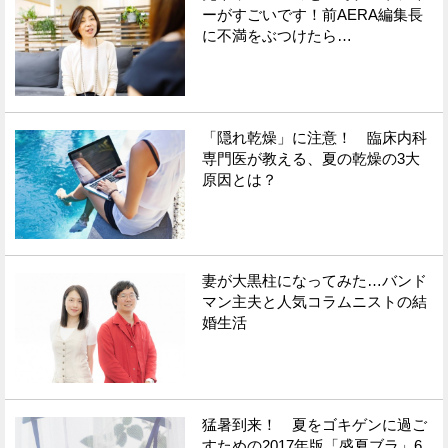
ーがすごいです！前AERA編集長
に不満をぶつけたら…
「隠れ乾燥」に注意！ 臨床内科
専門医が教える、夏の乾燥の3大
原因とは？
妻が大黒柱になってみた…バンド
マン主夫と人気コラムニストの結
婚生活
猛暑到来！ 夏をゴキゲンに過ご
すための2017年版「盛夏ブラ」6