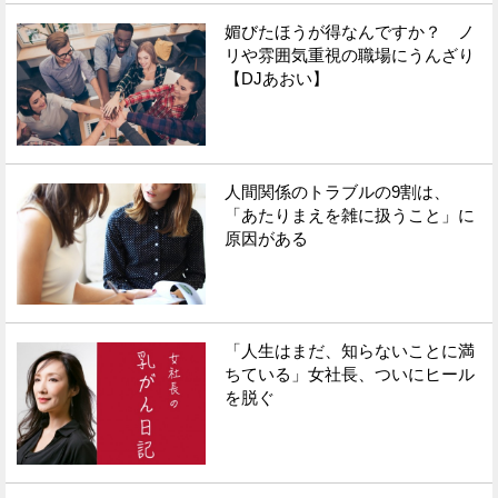
媚びたほうが得なんですか？ ノ
Facebook
Twitter
リや雰囲気重視の職場にうんざり
【DJあおい】
で
で
シ
シ
ェ
ェ
人間関係のトラブルの9割は、
ア
ア
「あたりまえを雑に扱うこと」に
原因がある
す
す
る
る
「人生はまだ、知らないことに満
ちている」女社長、ついにヒール
を脱ぐ