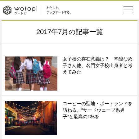
わたしを、
wotopi
アップデートする。
メ
恋愛・結婚
旅・グルメ
-
2017年7月
の記事一覧
ニ
美容・コスメ
妊娠・出産
ウ
ュ
健康
ワークスタイル
女子校の存在意義は？ 辛酸なめ
ー
ー
子さん他、名門女子校出身者と考
えてみた
ライフスタイル
ファッション
ト
ソーシャル
SDGs
ピ
コーヒーの聖地・ポートランドを
アイテム
訪ねる。“サードウェーブ系男
子”と最高の1杯を
検
索
ウートピとは？