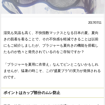
Facebook
Twitter
で
で
2017/07/11
シ
シ
湿気も気温も高く、不快指数マックスとなる日本の夏。夏向
ェ
ェ
きの肌着を着ることで、その不快感を軽減できることは以前
ア
ア
にもご紹介しましたが、ブラジャーも夏向きの機能を搭載し
たものが色々と発売されているのをご存知ですか？
す
す
る
る
「ブラジャーを夏用に衣替え」なんてピンとこないかもしれ
ませんが、猛暑の時こそ、この“盛夏ブラ”の実力が発揮される
のです。
ポイントはカップ部分のムレ防止