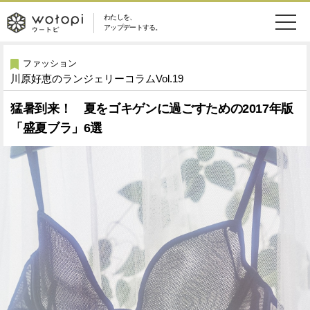
わたしを、
wotopi
アップデートする。
メ
恋愛・結婚
旅・グルメ
-
ファッション
川原好恵のランジェリーコラムVol.19
ニ
美容・コスメ
妊娠・出産
ウ
ュ
猛暑到来！ 夏をゴキゲンに過ごすための2017年版
「盛夏ブラ」6選
健康
ワークスタイル
ー
ー
ライフスタイル
ファッション
ト
ソーシャル
SDGs
ピ
アイテム
検
索
ウートピとは？