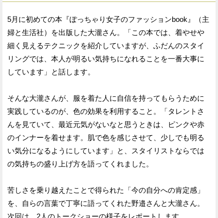
5月に初めての本『ぽっちゃり女子のファッションbook』（主
婦と生活社）を出版した大瀧さん。「この本では、着やせや
細く見えるテクニックを紹介していますが、ふだんのスタイ
リングでは、本人が明るい気持ちになれることを一番大事に
しています」と話します。
そんな大瀧さんが、服を着た人に自信を持ってもらうために
実践しているのが、色の効果を利用すること。「タレントさ
んを見ていて、最近元気がないなと思うときは、ピンクや赤
のインナーを着せます。肌で色を感じさせて、少しでも明る
い気分になるようにしています」と、スタイリストならでは
の気持ちの盛り上げ方を語ってくれました。
苦しさを乗り越えたことで得られた「今の自分への肯定感」
を、自らの言葉で丁寧に語ってくれた野邉さんと大瀧さん。
次回は、2人のトークショーの様子をレポートします。