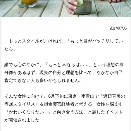
Facebook
Twitter
で
で
2017/07/06
シ
シ
「もっとスタイルがよければ」「もっと目がパッチリしてい
ェ
ェ
たら」
ア
ア
誰でも心のなかに、「もっと○○ならば……」という理想の自
す
す
分像があるはず。現実の自分と理想を比べて、なかなか自己
る
る
肯定できない人も多いかもしれません。
そんな女性に向けて、6月下旬に東京・南青山で「渡辺直美の
専属スタイリスト＆摂食障害経験者と考える、女性を悩ます
『かわいくなりたい！』と向き合う方法」と題したイベント
が開催されました。