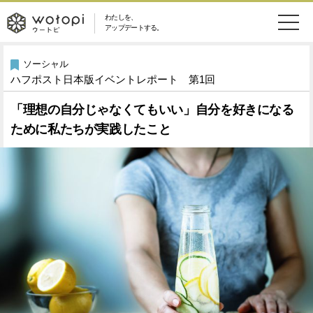
わたしを、
wotopi
アップデートする。
メ
恋愛・結婚
旅・グルメ
-
ソーシャル
ハフポスト日本版イベントレポート 第1回
ニ
美容・コスメ
妊娠・出産
ウ
ュ
「理想の自分じゃなくてもいい」自分を好きになる
ために私たちが実践したこと
健康
ワークスタイル
ー
ー
ライフスタイル
ファッション
ト
ソーシャル
SDGs
ピ
アイテム
検
索
ウートピとは？