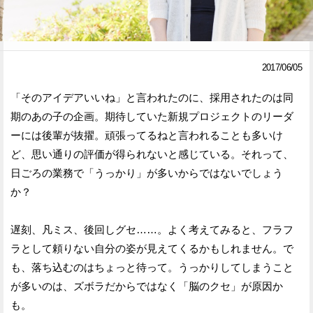
Facebook
Twitter
で
で
2017/06/05
シ
シ
「そのアイデアいいね」と言われたのに、採用されたのは同
ェ
ェ
期のあの子の企画。期待していた新規プロジェクトのリーダ
ア
ア
ーには後輩が抜擢。頑張ってるねと言われることも多いけ
ど、思い通りの評価が得られないと感じている。それって、
す
す
日ごろの業務で「うっかり」が多いからではないでしょう
る
る
か？
遅刻、凡ミス、後回しグセ……。よく考えてみると、フラフ
ラとして頼りない自分の姿が見えてくるかもしれません。で
も、落ち込むのはちょっと待って。うっかりしてしまうこと
が多いのは、ズボラだからではなく「脳のクセ」が原因か
も。