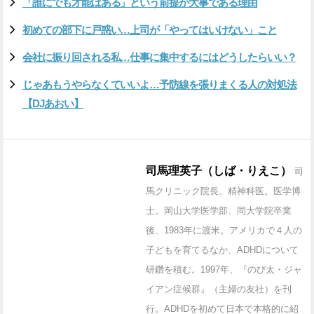
「誰にでも才能はある」という前提が大事である理由
初めての部下に戸惑い…上司が「やってはいけない」こと
会社に振り回される私…仕事に集中するにはどうしたらいい？
じゃあもうやらなくていいよ…予防線を張りまくる人の対処法
【DJあおい】
司馬理英子（しば・りえこ）
司
馬クリニック院長。精神科医。医学博
士。岡山大学医学部、同大学院卒業
後、1983年に渡米。アメリカで４人の
子どもを育てるなか、ADHDについて
研鑽を積む。1997年、『のび太・ジャ
イアン症候群』（主婦の友社）を刊
行。ADHDを初めて日本で本格的に紹