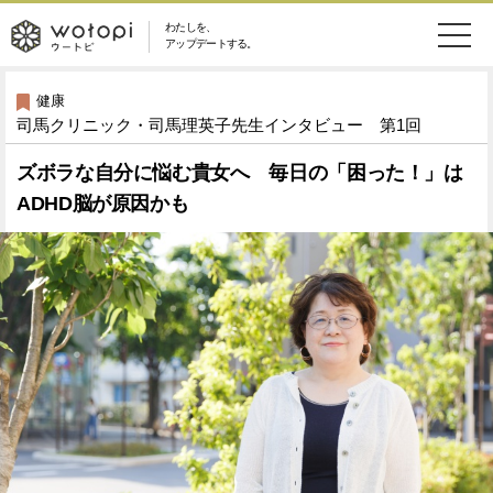
わたしを、
wotopi
アップデートする。
メ
恋愛・結婚
旅・グルメ
-
健康
司馬クリニック・司馬理英子先生インタビュー 第1回
ニ
美容・コスメ
妊娠・出産
ウ
ュ
ズボラな自分に悩む貴女へ 毎日の「困った！」は
ADHD脳が原因かも
健康
ワークスタイル
ー
ー
ライフスタイル
ファッション
ト
ソーシャル
SDGs
ピ
アイテム
検
索
ウートピとは？