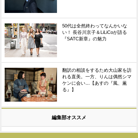
50代は全然終わってなんかいな
い！ 長谷川京子＆LiLiCoが語る
『SATC新章』の魅力
翻訳の相談をするため大山家を訪
れる直美。一方、りんは偶然シマ
ケンに会い…【あすの『風、薫
る』】
編集部オススメ