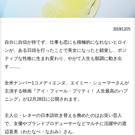
Facebook
Twitter
で
で
2018/12/25
シ
シ
自分に自信が持てず、仕事も恋にも積極的になれないヒロイ
ェ
ェ
ンが、ある日頭を打ったことで美女になったと錯覚し、ポジ
ア
ア
ティブな性格に生まれ変わり、やがて人生も順調に動き出
す……。
す
す
る
る
全米ナンバー1コメディエンヌ、エイミー・シューマーさんが
主演する映画『アイ・フィール・プリティ！ 人生最高のハプ
ニング』が12月28日に公開されます。
主人公・レネーの日本語吹き替えを務めたのはお笑い芸人
で、女優やブランドプロデューサーなどマルチに活躍中の渡
辺直美（わたなべ・なおみ）さん。