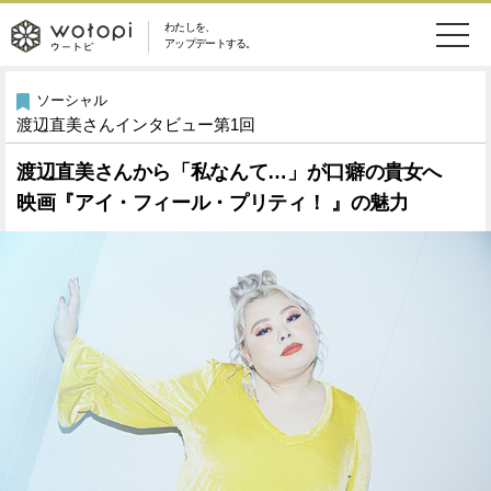
わたしを、
wotopi
アップデートする。
メ
恋愛・結婚
旅・グルメ
-
ソーシャル
渡辺直美さんインタビュー第1回
ニ
美容・コスメ
妊娠・出産
ウ
ュ
渡辺直美さんから「私なんて…」が口癖の貴女へ
映画『アイ・フィール・プリティ！ 』の魅力
健康
ワークスタイル
ー
ー
ライフスタイル
ファッション
ト
ソーシャル
SDGs
ピ
アイテム
検
索
ウートピとは？