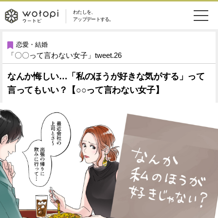
わたしを、
wotopi
アップデートする。
メ
恋愛・結婚
旅・グルメ
-
恋愛・結婚
「〇〇って言わない女子」tweet.26
ニ
美容・コスメ
妊娠・出産
ウ
ュ
なんか悔しい…「私のほうが好きな気がする」って
言ってもいい？【○○って言わない女子】
健康
ワークスタイル
ー
ー
ライフスタイル
ファッション
ト
ソーシャル
SDGs
ピ
アイテム
検
索
ウートピとは？