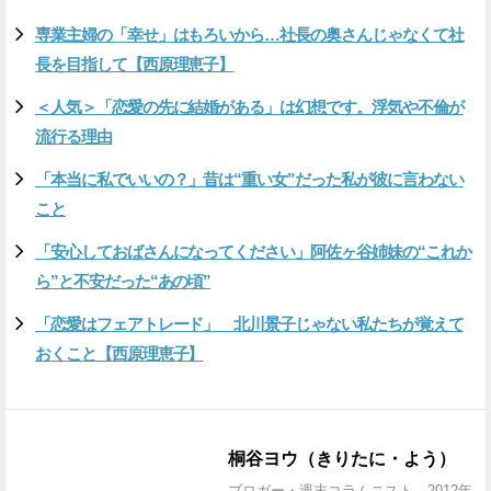
専業主婦の「幸せ」はもろいから…社長の奥さんじゃなくて社
長を目指して【西原理恵子】
＜人気＞「恋愛の先に結婚がある」は幻想です。浮気や不倫が
流行る理由
「本当に私でいいの？」昔は“重い女”だった私が彼に言わない
こと
「安心しておばさんになってください」阿佐ヶ谷姉妹の“これか
ら”と不安だった“あの頃”
「恋愛はフェアトレード」 北川景子じゃない私たちが覚えて
おくこと【西原理恵子】
桐谷ヨウ（きりたに・よう）
ブロガー・週末コラムニスト。2012年