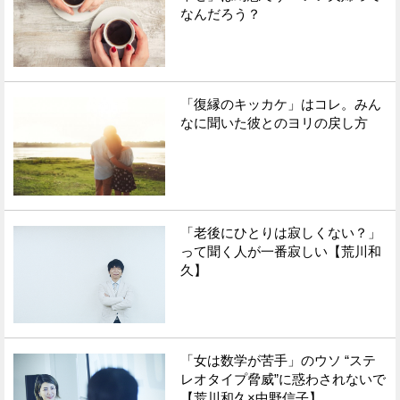
なんだろう？
「復縁のキッカケ」はコレ。みん
なに聞いた彼とのヨリの戻し方
「老後にひとりは寂しくない？」
って聞く人が一番寂しい【荒川和
久】
「女は数学が苦手」のウソ “ステ
レオタイプ脅威”に惑わされないで
【荒川和久×中野信子】