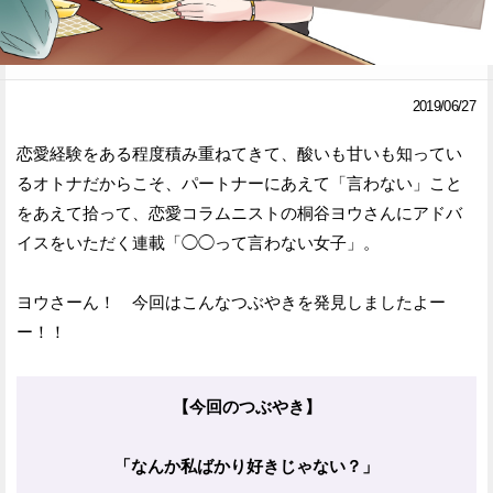
Facebook
Twitter
で
で
2019/06/27
シ
シ
恋愛経験をある程度積み重ねてきて、酸いも甘いも知ってい
ェ
ェ
るオトナだからこそ、パートナーにあえて「言わない」こと
ア
ア
をあえて拾って、恋愛コラムニストの桐谷ヨウさんにアドバ
イスをいただく連載「◯◯って言わない女子」。
す
す
る
る
ヨウさーん！ 今回はこんなつぶやきを発見しましたよー
ー！！
【今回のつぶやき】
「なんか私ばかり好きじゃない？」