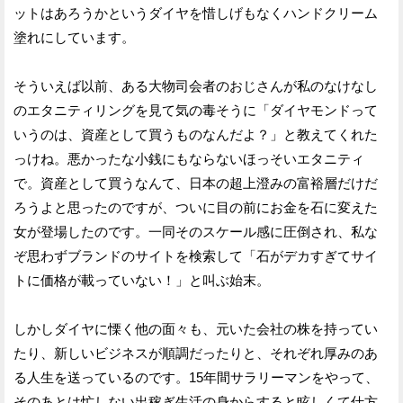
ットはあろうかというダイヤを惜しげもなくハンドクリーム
塗れにしています。
そういえば以前、ある大物司会者のおじさんが私のなけなし
のエタニティリングを見て気の毒そうに「ダイヤモンドって
いうのは、資産として買うものなんだよ？」と教えてくれた
っけね。悪かったな小銭にもならないほっそいエタニティ
で。資産として買うなんて、日本の超上澄みの富裕層だけだ
ろうよと思ったのですが、ついに目の前にお金を石に変えた
女が登場したのです。一同そのスケール感に圧倒され、私な
ぞ思わずブランドのサイトを検索して「石がデカすぎてサイ
トに価格が載っていない！」と叫ぶ始末。
しかしダイヤに慄く他の面々も、元いた会社の株を持ってい
たり、新しいビジネスが順調だったりと、それぞれ厚みのあ
る人生を送っているのです。15年間サラリーマンをやって、
そのあとは忙しない出稼ぎ生活の身からすると眩しくて仕方