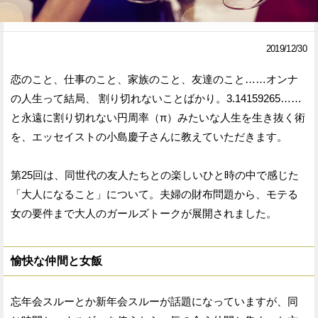
Facebook
Twitter
2019/12/30
で
で
恋のこと、仕事のこと、家族のこと、友達のこと……オンナ
シ
シ
の人生って結局、 割り切れないことばかり。3.14159265……
ェ
ェ
と永遠に割り切れない円周率（π）みたいな人生を生き抜く術
ア
ア
を、エッセイストの小島慶子さんに教えていただきます。
す
す
第25回は、同世代の友人たちとの楽しいひと時の中で感じた
る
る
「大人になること」について。夫婦の財布問題から、モテる
女の要件まで大人のガールズトークが展開されました。
愉快な仲間と女飯
忘年会スルーとか新年会スルーが話題になっていますが、同