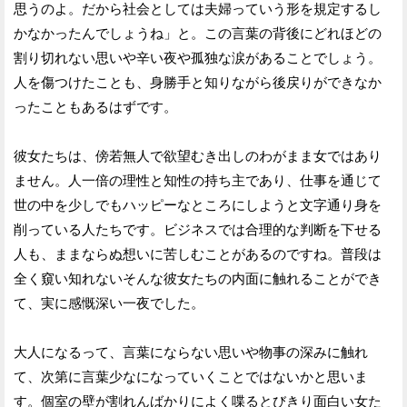
思うのよ。だから社会としては夫婦っていう形を規定するし
かなかったんでしょうね」と。この言葉の背後にどれほどの
割り切れない思いや辛い夜や孤独な涙があることでしょう。
人を傷つけたことも、身勝手と知りながら後戻りができなか
ったこともあるはずです。
彼女たちは、傍若無人で欲望むき出しのわがまま女ではあり
ません。人一倍の理性と知性の持ち主であり、仕事を通じて
世の中を少しでもハッピーなところにしようと文字通り身を
削っている人たちです。ビジネスでは合理的な判断を下せる
人も、ままならぬ想いに苦しむことがあるのですね。普段は
全く窺い知れないそんな彼女たちの内面に触れることができ
て、実に感慨深い一夜でした。
大人になるって、言葉にならない思いや物事の深みに触れ
て、次第に言葉少なになっていくことではないかと思いま
す。個室の壁が割れんばかりによく喋るとびきり面白い女た