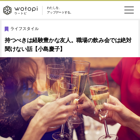
わたしを、
wotopi
アップデートする。
メ
恋愛・結婚
旅・グルメ
-
ライフスタイル
ニ
持つべきは経験豊かな友人。職場の飲み会では絶対
美容・コスメ
妊娠・出産
ウ
ュ
聞けない話【小島慶子】
健康
ワークスタイル
ー
ー
ライフスタイル
ファッション
ト
ソーシャル
SDGs
ピ
アイテム
検
索
ウートピとは？