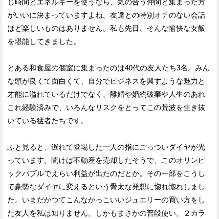
じ時間とエネルギーを使うなら、気の合う仲間と集まった方
がいいに決まっていますよね。友達との特別オチのない会話
ほど楽しいものはありません。私も先日、そんな愉快な女飯
を堪能してきました。
とある和食屋の個室に集まったのは40代の友人たち3名。みん
な頭が良くて面白くて、自分でビジネスを興すような魅力と
才能に溢れているだけでなく、離婚や婚約破棄や人生のあれ
これ経験済みで、いろんなリスクをとってこの荒波を生き抜
いている猛者たちです。
ふと見ると、遅れて登場した一人の指にごっついダイヤが光
っています。聞けば不動産を売却したそうで、このオリンピ
ックバブルでえらい利益が出たのだとか。その一部をこうし
て豪勢なダイヤに変えるという骨太な発想に惚れ惚れしまし
た。いまだかつてこんなかっこいいジュエリーの買い方をし
た友人を私は知りません。しかもまさかの普段使い。２カラ