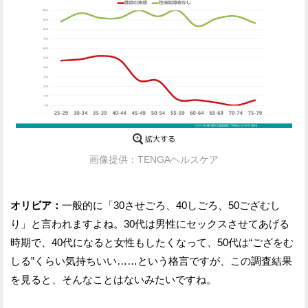
画像提供：TENGAヘルスケア
オリビア：
一般的に「30させごろ、40しごろ、50ござむし
り」と言われますよね。30代は男性にセックスさせてあげる
時期で、40代になると女性もしたくなって、50代は“ござをむ
しる”くらい気持ちいい……という格言ですが、この調査結果
を見ると、そんなことはないみたいですね。