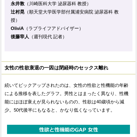
永井敦
（川崎医科大学 泌尿器科 教授）
辻村晃
（順天堂大学医学部付属浦安病院 泌尿器科 教
授）
OliviA
（ラブライフアドバイザー）
後藤宰人
（週刊現代 記者）
女性の性欲衰退の一因は閉経時のセックス離れ
続いてピックアップされたのは、女性の性欲と性機能の年齢
による推移を表したグラフ。男性とはまったく異なり、性機
能にはほぼ衰えが見られないものの、性欲は40歳頃から減
少。50代後半にもなると、かなり低くなっています。