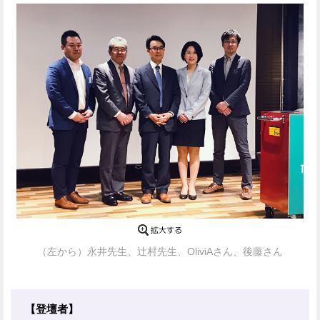
（左から）永井先生、辻村先生、OliviAさん、後藤さん
【登壇者】