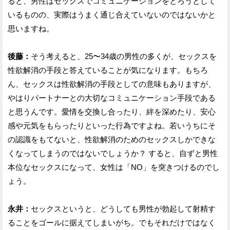
ると、男性はセックスでコミュニケーションをとろうとして
いるものの、実際はうまく通じ合えていないのではないかと
思いますね。
後藤：
そう考えると、25〜34歳の男性の多くが、セックスを
性欲解消の手段と答えていることが気になります。もちろ
ん、セックスは性欲解消の手段としての意味もありますが、
やはりパートナーとの大切なコミュニケーション手段である
と思うんです。愛情を交換し合ったり、絆を深めたり、安心
感や元気をもらったりといった行為ですよね。若いうちにそ
の認識をもてないと、性欲解消のためのセックスしかできな
くなってしまうのではないでしょうか？ すると、自ずと男性
本位なセックスになって、女性は「NO」を突きつけるのでし
ょう。
永井：
セックスというと、どうしても男性が勃起して射精す
ることをゴールに据えてしまいがち。でもそれだけではなく