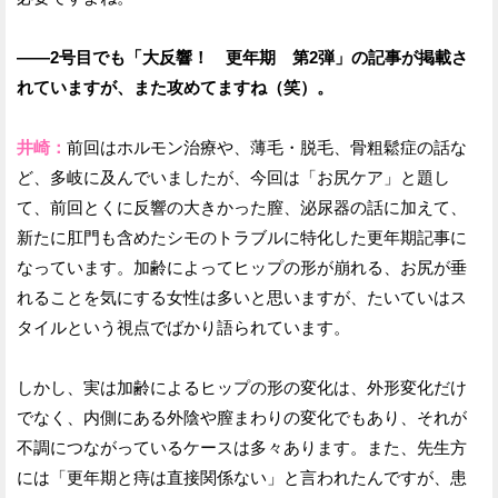
——2号目でも「大反響！ 更年期 第2弾」の記事が掲載さ
れていますが、また攻めてますね（笑）。
井崎：
前回はホルモン治療や、薄毛・脱毛、骨粗鬆症の話な
ど、多岐に及んでいましたが、今回は「お尻ケア」と題し
て、前回とくに反響の大きかった膣、泌尿器の話に加えて、
新たに肛門も含めたシモのトラブルに特化した更年期記事に
なっています。加齢によってヒップの形が崩れる、お尻が垂
れることを気にする女性は多いと思いますが、たいていはス
タイルという視点でばかり語られています。
しかし、実は加齢によるヒップの形の変化は、外形変化だけ
でなく、内側にある外陰や膣まわりの変化でもあり、それが
不調につながっているケースは多々あります。また、先生方
には「更年期と痔は直接関係ない」と言われたんですが、患