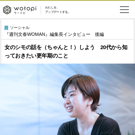
わたしを、
wotopi
アップデートする。
メ
恋愛・結婚
旅・グルメ
-
ソーシャル
『週刊文春WOMAN』編集長インタビュー 後編
ニ
美容・コスメ
妊娠・出産
ウ
ュ
女のシモの話を（ちゃんと！）しよう 20代から知
っておきたい更年期のこと
健康
ワークスタイル
ー
ー
ライフスタイル
ファッション
ト
ソーシャル
SDGs
ピ
アイテム
検
索
ウートピとは？