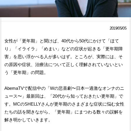
Facebook
Twitter
で
で
2019/05/05
シ
シ
女性が「更年期」と聞けば、40代から50代にかけて「ほて
ェ
ェ
り」「イライラ」「めまい」などの症状が起きる「更年期障
ア
ア
害」を思い浮かべる人が多いはず。ところが、実際には、そ
の原因や症状、治療法について正しく理解されていないとい
す
す
う「更年期」の問題。
る
る
AbemaTVで配信中の「Wの悲喜劇〜日本一過激なオンナのニ
ュース〜」最新回は、「20代から知っておきたい更年期」で
す。MCのSHELLYさんが更年期のさまざまな症状に悩む女性
たちの話を聞きながら、「更年期」にまつわる数々の誤解を
解き明かしていきます。