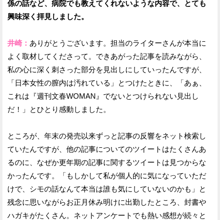
係の話など、病院でも教えてくれないような内容で、とても
興味深く拝見しました。
井崎：
ありがとうございます。担当のライターさんが本当に
よく取材してくださって。できあがった記事を読みながら、
私の心に深く刺さった部分を見出しにしていったんですが、
「日本女性の膣内は汚れている」とつけたときに、「あぁ、
これは『週刊文春WOMAN』でないとつけられない見出し
だ！」とひとり感動しました。
ところが、年末の発売以来ずっと記事の反響をネット検索し
ていたんですが、他の記事についてのツイートはたくさんあ
るのに、なぜか更年期の記事に関するツイートは見つからな
かったんです。「もしかして私が個人的に気になっていただ
けで、シモの話なんて本当は誰も気にしていないのかも」と
残念に思いながらお正月休み明けに出勤したところ、封書や
ハガキがたくさん。ネットアンケートでも熱い感想が続々と