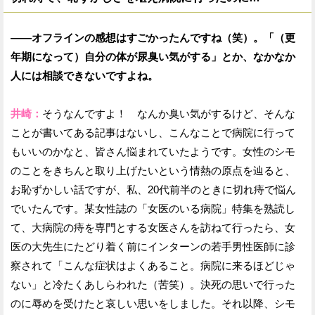
——オフラインの感想はすごかったんですね（笑）。「（更
年期になって）自分の体が尿臭い気がする」とか、なかなか
人には相談できないですよね。
井崎：
そうなんですよ！ なんか臭い気がするけど、そんな
ことが書いてある記事はないし、こんなことで病院に行って
もいいのかなと、皆さん悩まれていたようです。女性のシモ
のことをきちんと取り上げたいという情熱の原点を辿ると、
お恥ずかしい話ですが、私、20代前半のときに切れ痔で悩ん
でいたんです。某女性誌の「女医のいる病院」特集を熟読し
て、大病院の痔を専門とする女医さんを訪ねて行ったら、女
医の大先生にたどり着く前にインターンの若手男性医師に診
察されて「こんな症状はよくあること。病院に来るほどじゃ
ない」と冷たくあしらわれた（苦笑）。決死の思いで行った
のに辱めを受けたと哀しい思いをしました。それ以降、シモ