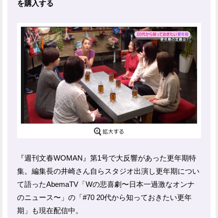
を購入する
『週刊文春WOMAN』第1号で大反響があった更年期特
集。編集長の井崎さん自らスタジオ出演し更年期につい
て語ったAbemaTV「Wの悲喜劇〜日本一過激なオンナ
のニュース〜」の「#70 20代から知っておきたい更年
期」も現在配信中。