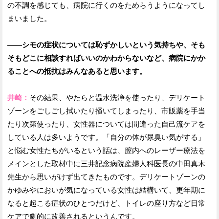
の不調を感じても、病院に行くのをためらうようになってし
まいました。
——シモの症状については恥ずかしいという気持ちや、そも
そもどこに相談すればいいのかわからないなど、病院にかか
ることへの抵抗はみんなあると思います。
井崎：
その結果、やたらと温水洗浄を使ったり、デリケート
ゾーンをごしごし拭いたり掻いてしまったり、市販薬を手当
たり次第使ったり、女性器については間違った自己流ケアを
している人は多いようです。「自分の体が尿臭い気がする」
と悩む女性たちがいるという話は、膣内へのレーザー療法を
メインとした取材中に三井記念病院産婦人科医長の中田真木
先生から思いがけず出てきたものです。デリケートゾーンの
かゆみやにおいが気になっている女性は結構いて、更年期に
なると起こる症状のひとつだけど、トイレの座り方など日常
ケアで劇的に改善されるというんです。