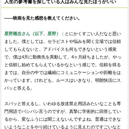
人生の参考書を探している人はみんな見たほうがいい
——映画を見た感想を教えてください。
星野概念さん（以下、星野）：
とにかくすごい人だなと思い
ました。僕としては、セラピストや悩みを聞く立場では信頼
してもらえないと、アドバイスも何もできないという感覚
で。僕は4月に勤務先を異動して、4ヶ月経ちましたが、やっ
と信頼し始めてもらえているかなという感じで。信頼を得る
までは、自分の中では繊細にコミュニケーションや距離をは
かっています。けれども、ルースはいきなり、明朗快活にス
パッと答える。
スパッと答えるし、いわゆる放送禁止用語みたいなことも専
門用語でバシバシ言うのですが、真摯に学術的に回答してい
るから、変なふうには聞こえないんですよね。普通はできな
いようなことをやり続けているように見えたのですごいなと