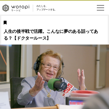
わたしを、
wotopi
アップデートする。
メ
恋愛・結婚
旅・グルメ
-
ニ
人生の後半戦で活躍。こんなに夢のある話ってあ
美容・コスメ
妊娠・出産
ウ
ュ
る？【ドクタールース】
健康
ワークスタイル
ー
ー
ライフスタイル
ファッション
ト
ソーシャル
SDGs
ピ
アイテム
検
索
ウートピとは？