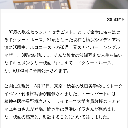
Facebook
Twitter
2019/08/19
で
で
「90歳の現役セックス・セラピスト」として全米に名をはせ
シ
シ
るドクター・ルース。91歳となった現在も講演やメディア出
ェ
ェ
演に活躍中。ホロコーストの孤児、元スナイパー、シングル
ア
ア
マザー、3度の結婚……。そんな彼女の波瀾万丈な人生を描い
たドキュメンタリー映画『おしえて！ドクター・ルース』
す
す
が、8月30日に全国公開されます。
る
る
公開に先駆け、8月13日、東京・渋谷の映画美学校にてトーク
イベント付き試写会が開催されました。トークパートには、
精神科医の星野概念さん、ライターで大学客員教授のトミヤ
マユキコさんが登場、聞き手は奥浜レイラさんが務めまし
た。映画の感想と、対話することについて語りました。