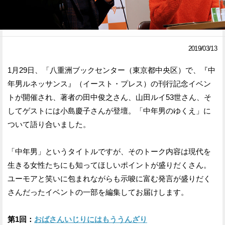
Facebook
Twitter
で
で
2019/03/13
シ
シ
1月29日、「八重洲ブックセンター（東京都中央区）で、『中
ェ
ェ
年男ルネッサンス』（イースト・プレス）の刊行記念イベン
ア
ア
トが開催され、著者の田中俊之さん、山田ルイ53世さん、そ
してゲストには小島慶子さんが登壇。「中年男のゆくえ」に
す
す
ついて語り合いました。
る
る
「中年男」というタイトルですが、そのトーク内容は現代を
生きる女性たちにも知ってほしいポイントが盛りだくさん。
ユーモアと笑いに包まれながらも示唆に富む発言が盛りだく
さんだったイベントの一部を編集してお届けします。
第1回：
おばさんいじりにはもううんざり