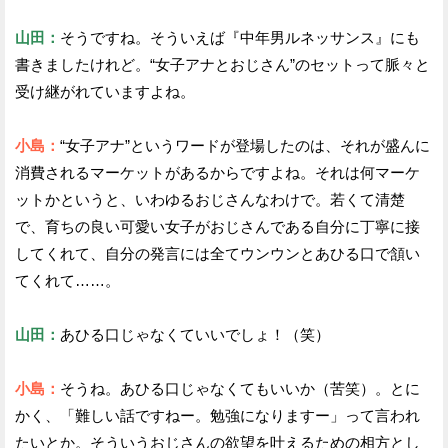
山田：
そうですね。そういえば『中年男ルネッサンス』にも
書きましたけれど。“女子アナとおじさん”のセットって脈々と
受け継がれていますよね。
小島：
“女子アナ”というワードが登場したのは、それが盛んに
消費されるマーケットがあるからですよね。それは何マーケ
ットかというと、いわゆるおじさんなわけで。若くて清楚
で、育ちの良い可愛い女子がおじさんである自分に丁寧に接
してくれて、自分の発言には全てウンウンとあひる口で頷い
てくれて……。
山田：
あひる口じゃなくていいでしょ！（笑）
小島：
そうね。あひる口じゃなくてもいいか（苦笑）。とに
かく、「難しい話ですねー。勉強になりますー」って言われ
たいとか。そういうおじさんの欲望を叶えるための相方とし