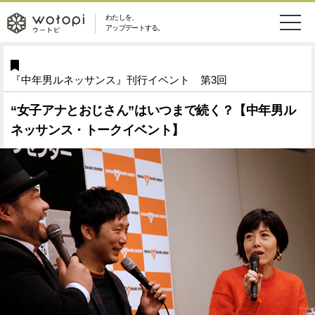
わたしを、
wotopi
アップデートする。
メ
恋愛・結婚
旅・グルメ
-
『中年男ルネッサンス』刊行イベント 第3回
ニ
美容・コスメ
妊娠・出産
ウ
ュ
“女子アナとおじさん”はいつまで続く？【中年男ル
ネッサンス・トークイベント】
健康
ワークスタイル
ー
ー
ライフスタイル
ファッション
ト
ソーシャル
SDGs
ピ
アイテム
検
索
ウートピとは？