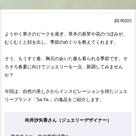
Facebook
Twitter
2017/02/23
で
で
ようやく寒さのピークを過ぎ、草木の新芽や花のつぼみが、
シ
シ
むくむくと顔を出し、季節のめぐりを教えてくれます。
ェ
ェ
ア
ア
そう、もうすぐ春。胸元のあいた服も着られる季節です。そ
ろそろ春夏に向けてジュエリーを一点、新調してみません
す
す
か？
る
る
今回は、自然の美しさからインスピレーションを得たジュエ
リーブランド「Sa.Ya.」の逸品をご紹介します。
向井沙矢香さん（ジュエリーデザイナー）