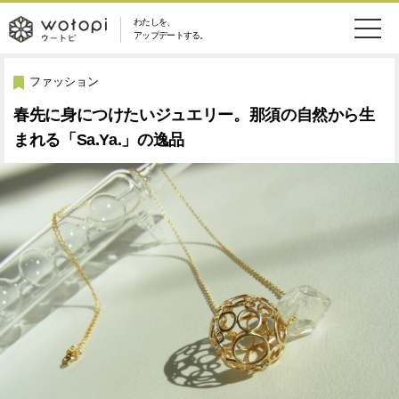
わたしを、
wotopi
アップデートする。
メ
恋愛・結婚
旅・グルメ
-
ファッション
ニ
春先に身につけたいジュエリー。那須の自然から生
美容・コスメ
妊娠・出産
ウ
ュ
まれる「Sa.Ya.」の逸品
健康
ワークスタイル
ー
ー
ライフスタイル
ファッション
ト
ソーシャル
SDGs
ピ
アイテム
検
索
ウートピとは？