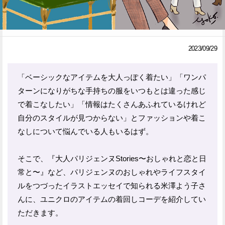
Facebook
Twitter
で
で
2023/09/29
シ
シ
ェ
ェ
「ベーシックなアイテムを大人っぽく着たい」「ワンパ
ターンになりがちな手持ちの服をいつもとは違った感じ
ア
ア
で着こなしたい」「情報はたくさんあふれているけれど
す
す
自分のスタイルが見つからない」とファッションや着こ
る
る
なしについて悩んでいる人もいるはず。
そこで、『大人パリジェンヌStories〜おしゃれと恋と日
常と〜』など、パリジェンヌのおしゃれやライフスタイ
ルをつづったイラストエッセイで知られる米澤よう子さ
んに、ユニクロのアイテムの着回しコーデを紹介してい
ただきます。