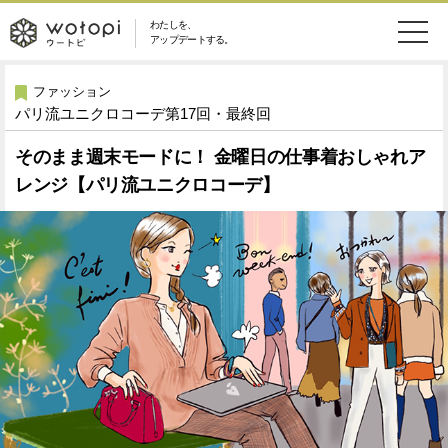
わたしを、
wotopi
アップデートする。
メ
恋愛・結婚
旅・グルメ
-
ファッション
パリ流ユニクロコーデ第17回・最終回
ニ
美容・コスメ
妊娠・出産
ウ
ュ
そのまま週末モードに！ 金曜日の仕事着おしゃれア
レンジ【パリ流ユニクロコーデ】
健康
ワークスタイル
ー
ー
ライフスタイル
ファッション
ト
ソーシャル
SDGs
ピ
アイテム
検
索
ウートピとは？