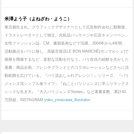
米澤よう子（よねざわ・ようこ）
東京都生まれ。グラフィックデザイナーとして広告制作会社に勤務後、
イラストレーターとして独立。化粧品パッケージや広告キャンペーン、
女性ファッション誌、CM、書籍装画などで活躍。2004年から4年間、
活動拠点をパリに移し、高級百貨店LE BON MARCHÉ(ボンマルシェ)で
個展を開催するなど、多彩な活動を行なう。パリ在住の経験を生かした
著書、商品企画、フレンチブランドとのコラボレーションなどさらに活
動範囲を広げている。『パリ流おしゃれアレンジ！』シリーズ、『パリ
ジェンヌ流シンプル食ライフ』『ねことパリジェンヌに学ぶリラックス
シックな生き方』『大人パリジェンヌStories』など著書多数、累計43
万部超。INSTAGRAM
yoko_yonezawa_illustrator