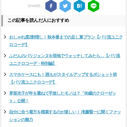
SHARE
この記事を読んだ人におすすめ
おしゃれ度2割増し！ 秋本番までの足し算プラン【パリ流ユニク
ロコーデ】
ふだんのパリジェンヌを現地でウォッチしてみたら…【パリ流
ユニクロコーデ・特別編】
スマホケースにも！ 誰もがスタイルアップするポシェット術
【パリ流ユニクロコーデ】
草笛光子が年を重ねて手放したモノは？「90歳のクローゼッ
ト」公開！
自分に合う着方を模索するのが楽しい！ 滝藤賢一に聞くファッ
ションの魅力