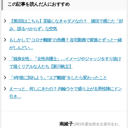
この記事を読んだ人におすすめ
【第2回はこちら】妥協しなきゃダメなの？ 婚活で感じた「好
み、語るべからず」な空気
もしかして“コロナ離婚”の危機？ 在宅勤務で家族とずっと一緒
がしんどい…
「独身女性」「女性弁護士」…イメージやジャッジをすり抜け
て描くリアルな人たち【新川帆立】
「4年後に別れよう」“エア離婚”をしたら変わったこと
えーっと、何しにきたの？ 内輪ウケで盛り上がる男性陣にドン
引き…
南綾子
1981年愛知県名古屋市生れ。