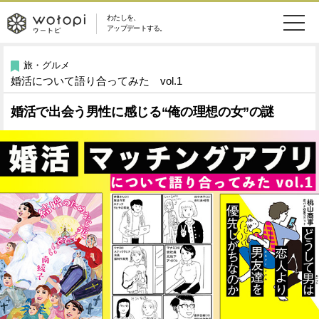
わたしを、
wotopi
アップデートする。
メ
恋愛・結婚
旅・グルメ
-
旅・グルメ
婚活について語り合ってみた vol.1
ニ
美容・コスメ
妊娠・出産
ウ
ュ
婚活で出会う男性に感じる“俺の理想の女”の謎
健康
ワークスタイル
ー
ー
ライフスタイル
ファッション
ト
ソーシャル
SDGs
ピ
アイテム
検
索
ウートピとは？