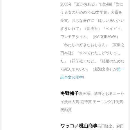
2005年「夏がおわる」で第4回「女に
よる女のためのＲ-18文学賞」大賞を
受賞。おもな著作に『ほしいあいたい
すきいれて』（新潮社）『ベイビィ、
ワンモアタイム』（KADOKAWA）
『わたしの好きなおじさん』（実業之
日本社）『すべてわたしがやりまし
た』（祥伝社）など。『結婚のためな
ら死んでもいい』（新潮文庫）が
第一
話全文公開中
!
冬野梅子
漫画家。清野とおるエッセ
イ漫画大賞:期待賞 モーニング月例賞:
奨励賞
ワッコ／桃山商事
清田隆之、森田