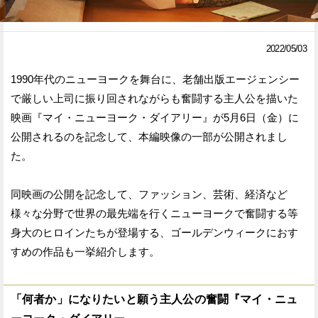
Facebook
Twitter
2022/05/03
で
で
1990年代のニューヨークを舞台に、老舗出版エージェンシー
シ
シ
で厳しい上司に振り回されながらも奮闘する主人公を描いた
ェ
ェ
映画『マイ・ニューヨーク・ダイアリー』が5月6日（金）に
ア
ア
公開されるのを記念して、本編映像の一部が公開されまし
た。
す
す
る
る
同映画の公開を記念して、ファッション、芸術、経済など
様々な分野で世界の最先端を行くニューヨークで奮闘する等
身大のヒロインたちが登場する、ゴールデンウィークにおす
すめの作品も一挙紹介します。
「何者か」になりたいと願う主人公の奮闘『マイ・ニュ