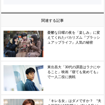
関連する記事
憂鬱な日曜の夜を「楽しみ」に変
えてくれたバカリズム『ブラッシ
ュアップライフ』人気の秘密
東出昌大「30代の課題はラクにや
ること」映画『寝ても覚めても』
で一人二役に挑戦
「キレる女」はダメですか？ “夫