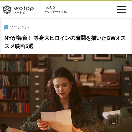
わたしを、
wotopi
アップデートする。
メ
恋愛・結婚
旅・グルメ
-
ソーシャル
ニ
NYが舞台！ 等身大ヒロインの奮闘を描いたGWオス
美容・コスメ
妊娠・出産
ウ
ュ
スメ映画5選
健康
ワークスタイル
ー
ー
ライフスタイル
ファッション
ト
ソーシャル
SDGs
ピ
アイテム
検
索
ウートピとは？