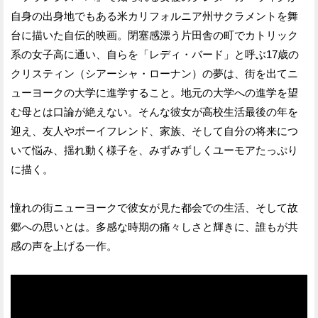
自身の出身地でもある米カリフォルニア州サクラメントを舞
台に描いた自伝的映画。閉塞感漂う片田舎の町でカトリック
系の女子高に通い、自らを「レディ・バード」と呼ぶ17歳の
クリスティン（シアーシャ・ローナン）の夢は、街を出てニ
ューヨークの大学に進学すること。地元の大学への進学を望
む母とは口論が絶えない。そんな彼女が高校生活最後の年を
迎え、友人やボーイフレンド、家族、そして自分の将来につ
いて悩み、揺れ動く様子を、みずみずしくユーモアたっぷり
に描く。
憧れの街ニューヨークで彼女が見た都会での生活、そして故
郷への思いとは。多感な時期の痛々しさと輝きに、誰もが共
感の声を上げる一作。