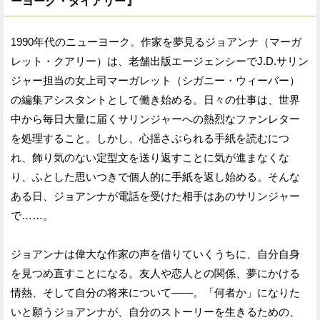
ーヨーク・ダイアリー』
1990年代のニューヨーク。作家を夢⾒るジョアンナ（マーガ
レット・クアリー）は、⽼舗出版エージェンシーでJ.D.サリン
ジャー担当の⼥上司マーガレット（シガニー・ウィーバー）
の編集アシスタントとして働き始める。⽇々の仕事は、世界
中から毎⽇⼤量に届くサリンジャーへの熱烈なファンレター
を処理すること。しかし、⼼揺さぶられる⼿紙を読むにつ
れ、飾り気のない定型⽂を送り返すことに気が進まなくな
り、ふとした思いつきで個⼈的に⼿紙を返し始める。そんな
ある日、ジョアンナが電話を受けた相手はあのサリンジャー
で……。
ジョアンナは偉⼤な作家の声を借りていくうちに、自分自身
を見つめ直すことになる。友人や恋人との関係、夢にかける
情熱、そして自分の将来について――。「何者か」になりた
いと願うジョアンナが、自分のストーリーを生きるための、