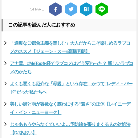
SHARE
この記事を読んだ人におすすめ
「適度なご都合主義を楽しむ」大人だからこそ楽しめるラブコ
メのススメ【ジェーン・スー×高橋芳朗】
アナ雪、#MeTooを経てラブコメはどう変わった？ 新しいラブコ
メのかたち
よくも悪くも厄介な「母親」という存在 かつて“レディ・バー
ド”だった私たちへ
美しい街と雨が容赦なく露わにする“若さ”の正体【レイニーデ
イ・イン・ニューヨーク】
じゃあもうやらなくていいよ…予防線を張りまくる人の対処法
【DJあおい】