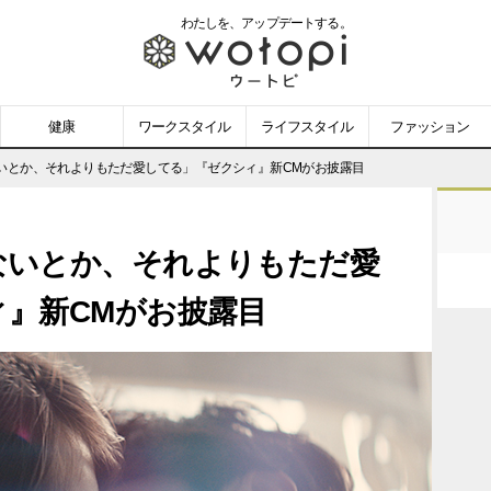
わたしを、
アップデートする。
wotopi
-
健康
ワークスタイル
ライフスタイル
ファッション
ウ
いとか、それよりもただ愛してる」『ゼクシィ』新CMがお披露目
ー
ないとか、それよりもただ愛
ト
』新CMがお披露目
ピ