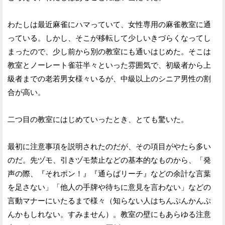
わたしは最近麻雀にハマっていて、女性専用の麻雀教室に通
っている。しかし、そこが移転して少しいきづらくなってし
まったので、少し前から別の教室にも通いはじめた。そこは
教室とノーレート雀荘半々といった雰囲気で、初級者から上
級者までの老若男女様々いるが、中級以上のシニア男性の割
合が高い。
二つ目の教室にはじめていったとき、とても驚いた。
最初に注意事項を説明されたのだが、その項目がやたら多い
のだ。先ヅモ、引きヅモ禁止などの基本的なものから、「発
声の際、『それポン！』『通らばリーチ』などの余計な言葉
を足さない」「他人の手牌や待ちに意見を言わない」などの
言動マナーにいたるまで様々（知らない人はちんぷんかんぷ
んかもしれない。すみません）。教室の壁にもあらゆる注意