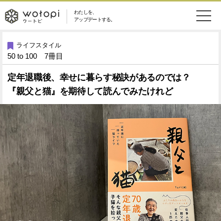
わたしを、
wotopi
アップデートする。
メ
恋愛・結婚
旅・グルメ
-
ライフスタイル
50 to 100 7冊目
ニ
美容・コスメ
妊娠・出産
ウ
ュ
定年退職後、幸せに暮らす秘訣があるのでは？
『親父と猫』を期待して読んでみたけれど
健康
ワークスタイル
ー
ー
ライフスタイル
ファッション
ト
ソーシャル
SDGs
ピ
アイテム
検
索
ウートピとは？