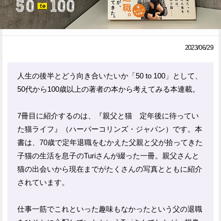
Facebook
Twitter
で
で
2023/06/29
シ
シ
ェ
ェ
人生の後半とどう向き合いたいか「50 to 100」として、
50代から100歳以上の著者の本から考えてみる本連載。
ア
ア
す
す
7冊目に紹介するのは、『親父と猫 定年後に待ってい
る
る
た猫ライフ』（ハーパーコリンズ・ジャパン）です。本
書は、70歳で定年退職をむかえた父親と父が拾ってきた
子猫の生活を息子のTuriさんが綴った一冊。親父さんと
猫の出会いから現在までがたくさんの写真とともに紹介
されています。
仕事一筋でこれといった趣味もなかったという父の退職