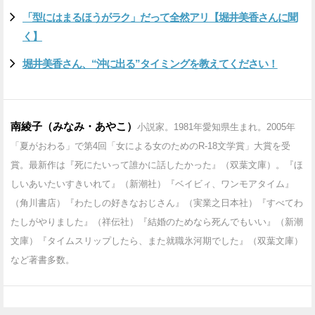
「型にはまるほうがラク」だって全然アリ【堀井美香さんに聞
く】
堀井美香さん、“沖に出る”タイミングを教えてください！
南綾子（みなみ・あやこ）
小説家。1981年愛知県生まれ。2005年
「夏がおわる」で第4回「女による女のためのR‐18文学賞」大賞を受
賞。最新作は『死にたいって誰かに話したかった』（双葉文庫）。『ほ
しいあいたいすきいれて』（新潮社）『ベイビィ、ワンモアタイム』
（角川書店）『わたしの好きなおじさん』（実業之日本社）『すべてわ
たしがやりました』（祥伝社）『結婚のためなら死んでもいい』（新潮
文庫）『タイムスリップしたら、また就職氷河期でした』（双葉文庫）
など著書多数。