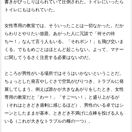
書きがびっしりはられていて圧倒された。トイレにいったら
トイレにもはられていた。
女性専用の教室では、そういったことは一切なかった。だか
らわりとやりたい放題。あがった人に冗談で「何その待
ち〜！」なんて言う人もいる。「それポン！」も飛び交いま
くる。でももめごとはほとんど起こらない。よって、マナー
に関してうるさく注意する必要はないのだ。
ところが男性がいる場所ではそうはいかないということだ。
ちょっとした発言やしぐさで空気がぴりつき、トラブルに発
展してしまう。例えば誰かが大きなあがりをしたとき、女性
専用の教室だと「わー！」「すごーい！」と盛り上がるが
（それはときどき過剰に感じるほど）、男性のいる卓ではシ
ーンとしたままが基本、ときどき不満げに点棒を投げる人も
いる（これが大きなトラブルの種の一つ）。