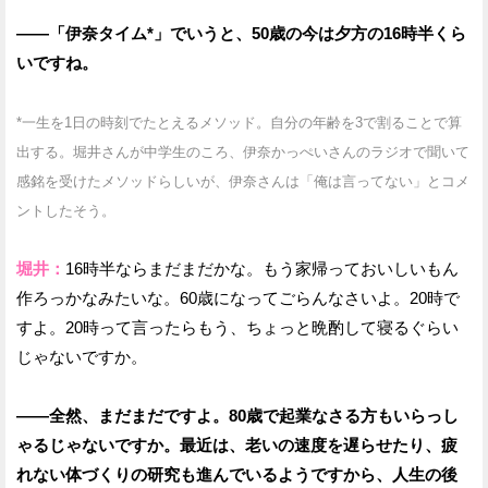
——「伊奈タイム*」でいうと、50歳の今は夕方の16時半くら
いですね。
*一生を1日の時刻でたとえるメソッド。自分の年齢を3で割ることで算
出する。堀井さんが中学生のころ、伊奈かっぺいさんのラジオで聞いて
感銘を受けたメソッドらしいが、伊奈さんは「俺は言ってない」とコメ
ントしたそう。
堀井：
16時半ならまだまだかな。もう家帰っておいしいもん
作ろっかなみたいな。60歳になってごらんなさいよ。20時で
すよ。20時って言ったらもう、ちょっと晩酌して寝るぐらい
じゃないですか。
——全然、まだまだですよ。80歳で起業なさる方もいらっし
ゃるじゃないですか。最近は、老いの速度を遅らせたり、疲
れない体づくりの研究も進んでいるようですから、人生の後