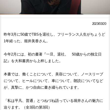
Facebook
Twitter
で
で
2023/03/20
シ
シ
昨年3月に50歳でTBSを退社し、フリーランス人生がちょうど
ェ
ェ
1年経った、堀井美香さん。
ア
ア
今年2月には、初の書著『一旦、退社。 50歳からの独立日
す
す
記』を大和書房から上梓しました。
る
る
本書では、働くことについて、美容について、ノースリーブ
について、ヒールについて、車について、朗読についてなど
が、真摯に、かつ自由に書き綴られています。
「私は平凡、普通」とつねづね語っている堀井さんの魅力に
迫ります。（全3回の第3回）