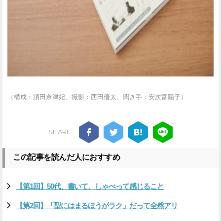
（構成：須田奈津妃、撮影：西田優太、聞き手：安次富陽子）
SHARE
この記事を読んだ人におすすめ
【第1回】50代、書いて、しゃべって感じること
【第2回】「型にはまるほうがラク」だって全然アリ