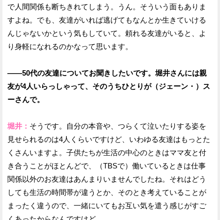
で人間関係も断ちきれてしまう。うん。そういう面もありま
すよね。でも、友達がいれば逃げてもなんとか生きていける
んじゃないかという気もしていて。頼れる友達がいると、よ
り身軽になれるのかなって思います。
——50代の友達についてお聞きしたいです。堀井さんには親
友が4人いらっしゃって、そのうちひとりが（ジェーン・）ス
ーさんで。
堀井：
そうです。自分の本音や、つらくて泣いたりする姿を
見せられるのは4人くらいですけど、いわゆる友達はもっとた
くさんいますよ。子供たちが生活の中心のときはママ友と付
き合うことがほとんどで、（TBSで）働いているときは仕事
関係以外のお友達はあんまりいませんでしたね。それはどう
しても生活の時間帯が違うとか、そのとき考えていることが
まったく違うので、一緒にいてもお互い気を遣う感じがすご
くあったからなんですけど。