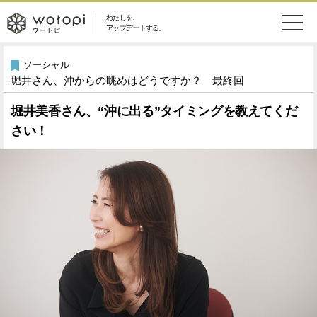
わたしを、
wotopi
アップデートする。
メ
恋愛・結婚
旅・グルメ
-
ソーシャル
堀井さん、沖からの眺めはどうですか？ 最終回
ニ
美容・コスメ
妊娠・出産
ウ
ュ
堀井美香さん、“沖に出る”タイミングを教えてくだ
さい！
健康
ワークスタイル
ー
ー
ライフスタイル
ファッション
ト
ソーシャル
SDGs
ピ
アイテム
検
索
ウートピとは？