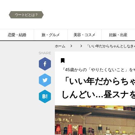
ウートピとは？
メ
恋愛・結婚
旅・グルメ
美容・コスメ
妊娠・出産
ニ
ホーム
「いい年だからちゃんとしなき
SHARE
ュ
ー
『45歳からの「やりたくないこと」を
「いい年だからち
しんどい…昼スナ