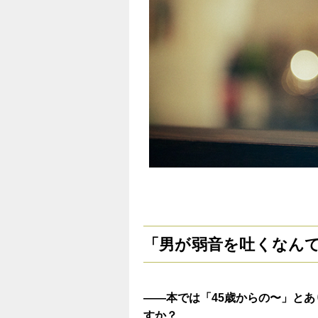
「男が弱音を吐くなん
——本では「45歳からの〜」とあ
すか？