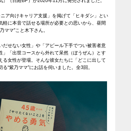
』（日経BP）が2020年11月に発売されました。
ドルシニア向けキャリア支援」を掲げて「ヒキダシ」とい
気軽に本音で話せる場所が必要との思いから、昼間
乃ママ”こと木下さん。
いだせない女性」や「アピール下手でつい被害者意
性」「出世コースから外れて呆然（ぼうぜん）とす
える女性が登場。そんな彼女たちに「どこに出して
る“紫乃ママ”にお話を伺いました。全3回。