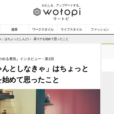
わたしを、
アップデートする。
wotopi
-
健康
ワークスタイル
ライフスタイル
ファッション
ウ
ゃ」はちょっとしんどい…昼スナを始めて思ったこと
ー
やめる勇気』インタビュー・第1回
ト
ゃんとしなきゃ」はちょっと
ピ
を始めて思ったこと