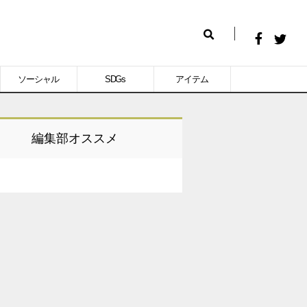
Facebook
Twitt
検
で
で
索
ソーシャル
SDGs
アイテム
シ
シ
ェ
ェ
ア
ア
編集部オススメ
す
す
る
る