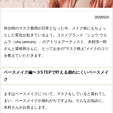
Facebook
Twitter
2020/05/25
で
で
外出時のマスク着用が日常となった今、メイク術にもちょっ
シ
シ
とした変化が起きているよう。コスメブランド「シュウ ウエ
ェ
ェ
ムラ（shu uemura）」のアトリエアーティスト、木村淳一郎
ア
ア
さんと梁裕和さんに、とっておきの“マスク映え”メイクのコツ
を教えていただきます。
す
す
る
る
ベースメイク編〜３STEPで叶える崩れにくいベースメイ
ク
まずはベースメイクについて。マスクをしていると蒸れてし
まい、ベースメイクが崩れがちですよね。そんなお悩みに、
木村さんがお答えします。