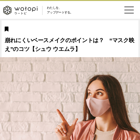
わたしを、
wotopi
アップデートする。
メ
恋愛・結婚
旅・グルメ
-
ニ
崩れにくいベースメイクのポイントは？ “マスク映
美容・コスメ
妊娠・出産
ウ
ュ
え”のコツ【シュウ ウエムラ】
健康
ワークスタイル
ー
ー
ライフスタイル
ファッション
ト
ソーシャル
SDGs
ピ
アイテム
検
索
ウートピとは？