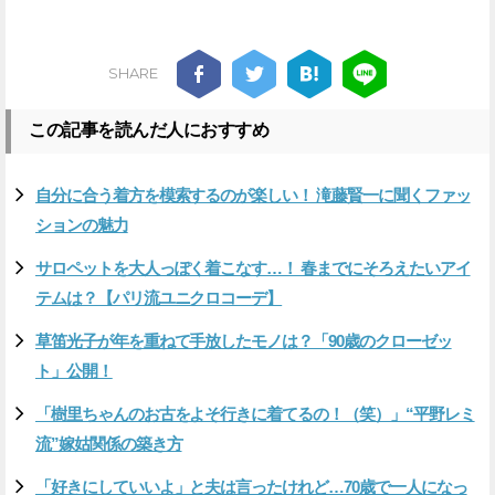
SHARE
この記事を読んだ人におすすめ
自分に合う着方を模索するのが楽しい！ 滝藤賢一に聞くファッ
ションの魅力
サロペットを大人っぽく着こなす…！ 春までにそろえたいアイ
テムは？【パリ流ユニクロコーデ】
草笛光子が年を重ねて手放したモノは？「90歳のクローゼッ
ト」公開！
「樹里ちゃんのお古をよそ行きに着てるの！（笑）」“平野レミ
流”嫁姑関係の築き方
「好きにしていいよ」と夫は言ったけれど…70歳で一人になっ