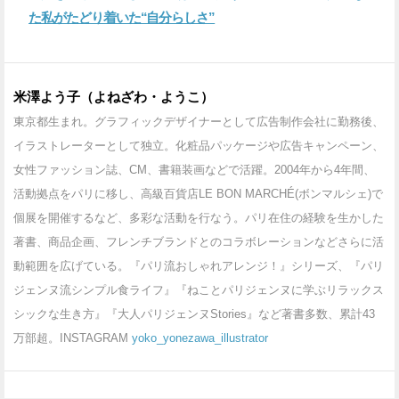
た私がたどり着いた“自分らしさ”
米澤よう子（よねざわ・ようこ）
東京都生まれ。グラフィックデザイナーとして広告制作会社に勤務後、
イラストレーターとして独立。化粧品パッケージや広告キャンペーン、
女性ファッション誌、CM、書籍装画などで活躍。2004年から4年間、
活動拠点をパリに移し、高級百貨店LE BON MARCHÉ(ボンマルシェ)で
個展を開催するなど、多彩な活動を行なう。パリ在住の経験を生かした
著書、商品企画、フレンチブランドとのコラボレーションなどさらに活
動範囲を広げている。『パリ流おしゃれアレンジ！』シリーズ、『パリ
ジェンヌ流シンプル食ライフ』『ねことパリジェンヌに学ぶリラックス
シックな生き方』『大人パリジェンヌStories』など著書多数、累計43
万部超。INSTAGRAM
yoko_yonezawa_illustrator