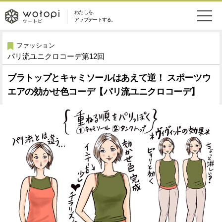
わたしを、
wotopi
アップデートする。
メ
恋愛・結婚
旅・グルメ
-
ファッション
パリ流ユニクロコーデ第12回
ニ
美容・コスメ
妊娠・出産
ウ
ュ
ブラトップとキャミソールはあえて逆！ スポーツウ
エアの効かせ色コーデ【パリ流ユニクロコーデ】
健康
ワークスタイル
ー
ー
ライフスタイル
ファッション
ト
ソーシャル
SDGs
ピ
アイテム
検
索
ウートピとは？