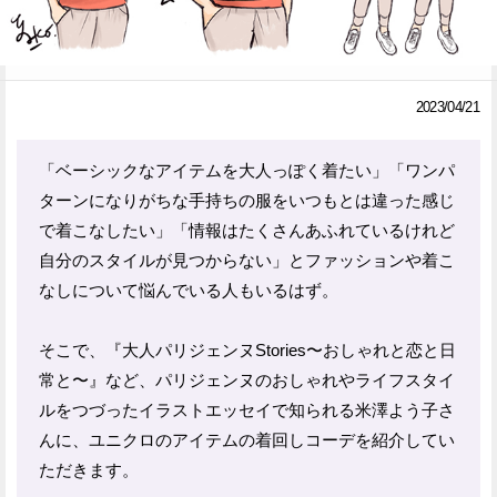
Facebook
Twitter
で
で
2023/04/21
シ
シ
ェ
ェ
「ベーシックなアイテムを大人っぽく着たい」「ワンパ
ターンになりがちな手持ちの服をいつもとは違った感じ
ア
ア
で着こなしたい」「情報はたくさんあふれているけれど
す
す
自分のスタイルが見つからない」とファッションや着こ
る
る
なしについて悩んでいる人もいるはず。
そこで、『大人パリジェンヌStories〜おしゃれと恋と日
常と〜』など、パリジェンヌのおしゃれやライフスタイ
ルをつづったイラストエッセイで知られる米澤よう子さ
んに、ユニクロのアイテムの着回しコーデを紹介してい
ただきます。